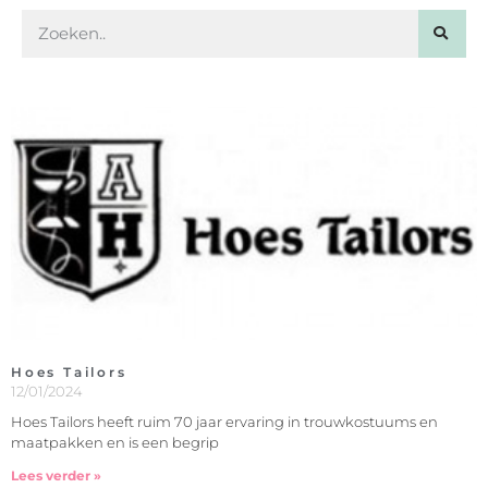
Hoes Tailors
12/01/2024
Hoes Tailors heeft ruim 70 jaar ervaring in trouwkostuums en
maatpakken en is een begrip
Lees verder »