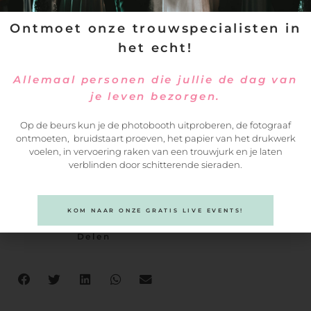
Ontmoet onze trouwspecialisten in
het echt!
Allemaal personen die jullie de dag van
je leven bezorgen.
Op de beurs kun je de photobooth uitproberen, de fotograaf
ontmoeten, bruidstaart proeven, het papier van het drukwerk
voelen, in vervoering raken van een trouwjurk en je laten
verblinden door schitterende sieraden.
KOM NAAR ONZE GRATIS LIVE EVENTS!
Delen