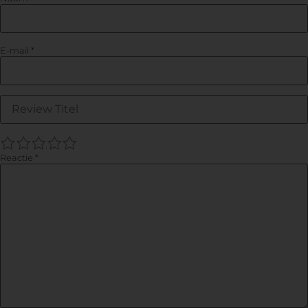
E-mail
*
1
2
3
4
5
Reactie
*