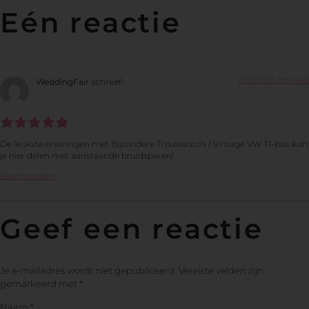
Eén reactie
13/01/2025 om 14:41
WeddingFair
schreef:
De leukste ervaringen met Bijzondere Trouwauto’s / Vintage VW T1-bus kun
je hier delen met aanstaande bruidsparen!
Beantwoorden
Geef een reactie
Je e-mailadres wordt niet gepubliceerd.
Vereiste velden zijn
gemarkeerd met
*
Naam
*