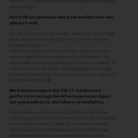
televisie, hij verscheen zelfs in een programma gewijd
aan bruiloften.
𝗛𝗲𝘁 𝗩𝗼𝗹𝗸𝘀𝘄𝗮𝗴𝗲𝗻𝗯𝘂𝘀𝗷𝗲 𝗱𝗮𝘁 𝗷𝗼𝘂𝘄 𝗯𝗿𝘂𝗶𝗹𝗼𝗳𝘁 𝗺𝗲𝘁 𝗲𝗲𝗻
𝗴𝗹𝗶𝗺𝗹𝗮𝗰𝗵 𝘃𝘂𝗹𝘁!
De VW T1, een vintagewonder uit de jaren 60, brengt
al het ‘karakter’ van die tijd met zich mee: vrijheid,
energie, kleuren.
Het is de hippie-minibus bij uitstek, erfgenaam van
een vreugdevol, extravagant, origineel tijdperk, die
nog steeds zijn onweerstaanbare charme uitoefent in
onze zomer van de liefde. Simpel gezegd: het zorgt
voor een glimlach; het is geen toeval dat zijn “bijnaam”
Smile Generator is
𝗪𝗲 𝗸𝘂𝗻𝗻𝗲𝗻 𝘇𝗲𝗴𝗴𝗲𝗻 𝗱𝗮𝘁 𝗩𝗪 𝗧𝟭-𝗺𝗶𝗻𝗶𝗯𝘂𝘀𝘀𝗲𝗻
𝗽𝗲𝗿𝗳𝗲𝗰𝘁 𝗲𝗲𝗻 𝘃𝗶𝗻𝘁𝗮𝗴𝗲 𝗯𝗲𝗲𝗹𝗱 𝘃𝗲𝗿𝘁𝗲𝗴𝗲𝗻𝘄𝗼𝗼𝗿𝗱𝗶𝗴𝗲𝗻
𝗱𝗮𝘁 𝗲𝗿𝗴 𝗺𝗼𝗱𝗶𝗲𝘂𝘀 𝗶𝘀, 𝗻𝗶𝗲𝘁 𝗮𝗹𝗹𝗲𝗲𝗻 𝗼𝗽 𝗯𝗿𝘂𝗶𝗹𝗼𝗳𝘁𝗲𝗻
Stel je dit eens voor: een vintage Volkswagenbusje,
prachtig gerestaureerd en omgetoverd tot stijlvolle en
romantische trouwbus. Met zijn onderscheidende
uitstraling en charmante details vormt de bus het
perfecte decor voor jouw ceremonie. De bus kan