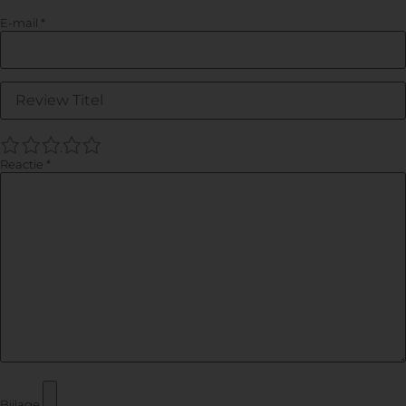
E-mail
*
1
2
3
4
5
Reactie
*
Bijlage