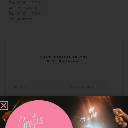
Do
: 10:00 – 17:00
Vr:
10:00 – 17:000
Za:
10:00 – 17:00
Zo:
gesloten
Neem contact op met
Blitz Ballonnen