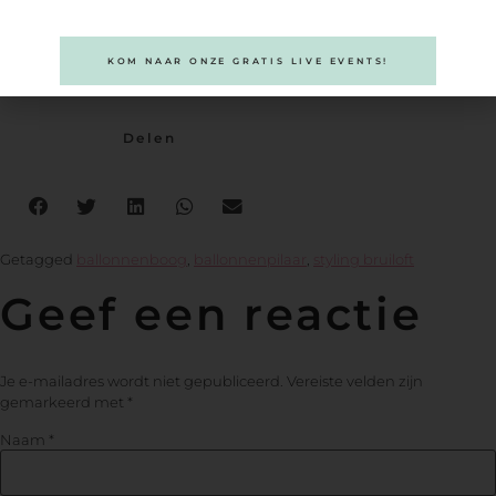
KOM NAAR ONZE GRATIS LIVE EVENTS!
Delen
Getagged
ballonnenboog
,
ballonnenpilaar
,
styling bruiloft
Geef een reactie
Je e-mailadres wordt niet gepubliceerd.
Vereiste velden zijn
gemarkeerd met
*
Naam
*