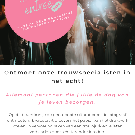
VERSTUREN
Ontmoet onze trouwspecialisten in
het echt!
Allemaal personen die jullie de dag van
je leven bezorgen.
Op de beurs kun je de photobooth uitproberen, de fotograaf
ontmoeten, bruidstaart proeven, het papier van het drukwerk
voelen, in vervoering raken van een trouwjurk en je laten
verblinden door schitterende sieraden.