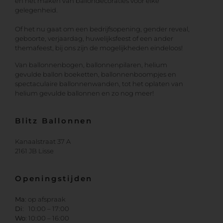
en het maken van ballondecoraties voor elke
gelegenheid.
Of het nu gaat om een bedrijfsopening, gender reveal,
geboorte, verjaardag, huwelijksfeest of een ander
themafeest, bij ons zijn de mogelijkheden eindeloos!
Van ballonnenbogen, ballonnenpilaren, helium
gevulde ballon boeketten, ballonnenboompjes en
spectaculaire ballonnenwanden, tot het oplaten van
helium gevulde ballonnen en zo nog meer!
Blitz Ballonnen
Kanaalstraat 37 A
2161 JB Lisse
Openingstijden
Ma
: op afspraak
Di
: 10:00 – 17:00
Wo
: 10:00 – 16:00