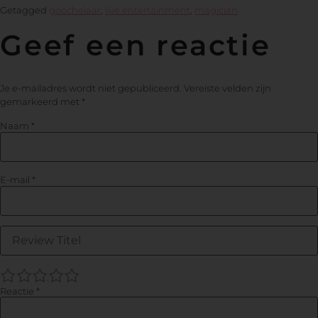
Getagged
goochelaar
,
live entertainment
,
magician
Geef een reactie
Je e-mailadres wordt niet gepubliceerd.
Vereiste velden zijn
gemarkeerd met
*
Naam
*
E-mail
*
1
2
3
4
5
Reactie
*