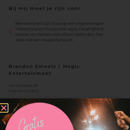
Bij mij moet je zijn voor
Brandon toont zijn trucs op een ongedwongen,
interactieve en humorvolle wijze. Gezelligheid
creëren en mensen met elkaar verbinden. Dat
alles met een magische touch.
Brandon Smeets | Magic
Entertainment
Ganzeweide 58
Heerlen 6413GG
Informatie aanvragen
We’d love to hear from