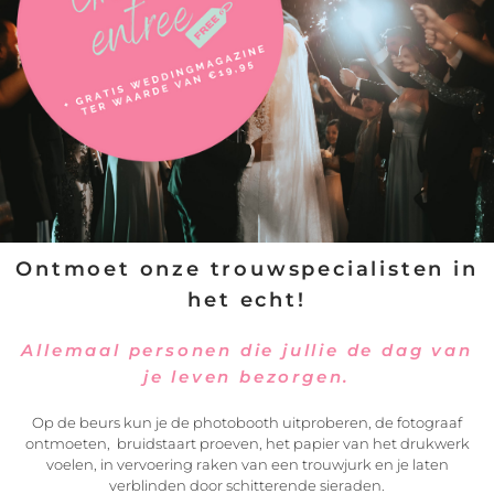
you!
We vinden het leuk om wat van je te horen…. Wees dus geen
vreemde en gebruik het formulier op deze pagina om contact
met ons op te nemen.
Ontmoet onze trouwspecialisten in
het echt!
Allemaal personen die jullie de dag van
je leven bezorgen.
Op de beurs kun je de photobooth uitproberen, de fotograaf
ontmoeten, bruidstaart proeven, het papier van het drukwerk
voelen, in vervoering raken van een trouwjurk en je laten
verblinden door schitterende sieraden.