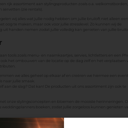
en rijk assortiment aan stylingsproducten zoals o.a. welkomstborden,
servetten (zie rentals).
elen wij alles wat jullie nodig hebben om jullie bruiloft niet alleen ee
het oog te maken, maar ook voor jullie stresslevel. Zo kunnen wij de
g uit handen nemen zodat jullie volledig kan genieten van jullie bruilof
r
 aan tools zoals menu- en naamkaartjes, servies, lichtletters en een Ph
ook het ombouwen van de locatie op de dag zelf en het verplaatsen 
tributen.
temmen we alles geheel op elkaar af en creëren we hiermee een even
is naar jullie smaak.
zelf aan de slag? Dat kan! De producten uit ons assortiment zijn ook te
 met onze stylingsconcepten en bloemen de mooiste herinneringen. 
ls weddingplanners boeken, zodat jullie zorgeloos kunnen genieten v
.
ne en Milou