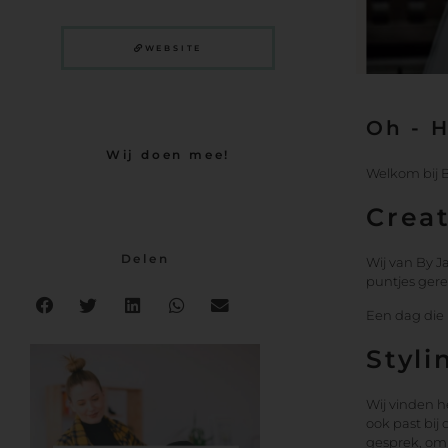
WEBSITE
Oh - 
Wij doen mee!
Welkom bij 
Crea
Delen
Wij van By Ja
puntjes gereg
Een dag die 
Styli
Wij vinden he
ook past bij
gesprek, om 