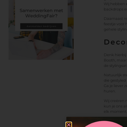
Wij hebben e
backdrops en 
Daarnaast reg
feestje voor 
gehele stylin
Deco
Denk hierbij
Booth, maar 
de stylingsat
Natuurlijk s
die gestyled 
Ga je liever 
huren.
Wij creëren
kun je ons a
elk moment
Jeani