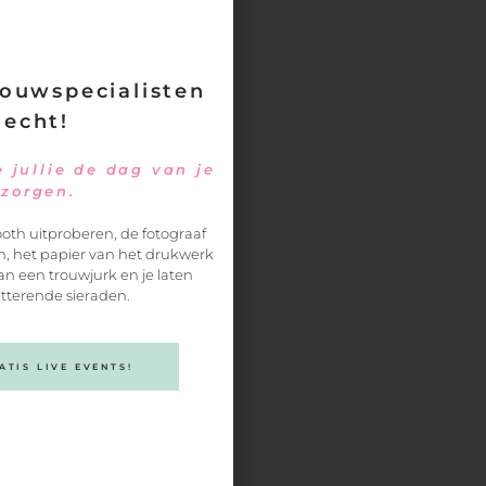
ouwspecialisten
 echt!
 jullie de dag van je
ezorgen.
oth uitproberen, de fotograaf
, het papier van het drukwerk
an een trouwjurk en je laten
itterende sieraden.
r
TIS LIVE EVENTS!
en….
et