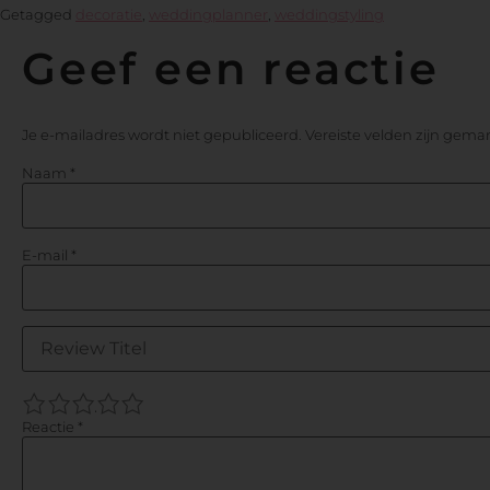
Getagged
decoratie
,
weddingplanner
,
weddingstyling
Geef een reactie
Je e-mailadres wordt niet gepubliceerd.
Vereiste velden zijn gem
Naam
*
E-mail
*
1
2
3
4
5
Reactie
*