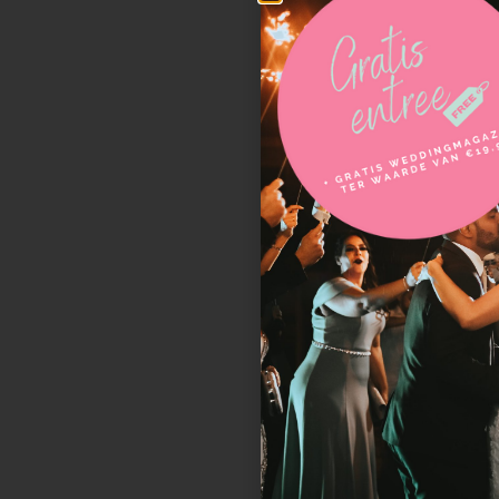
Bij ons
Wedding 
Wedding
Verhuur 
Bruidsbo
BY JAL
weddin
Leiden