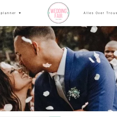
planner
Alles Over Trou