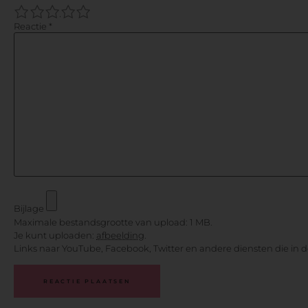
1
2
3
4
5
Reactie
*
Bijlage
Maximale bestandsgrootte van upload: 1 MB.
Je kunt uploaden:
afbeelding
.
Links naar YouTube, Facebook, Twitter en andere diensten die in 