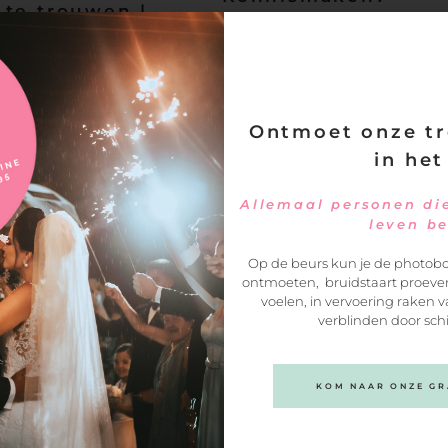
 te trouwen |
Vul het contactformuliertje op dez
pagina in en ik neem zo snel mogel
contact met je op voor een
oostbeemster
kennismakings-gesprek.
Ontmoet onze tr
in het
Allemaal personen die
leven b
Op de beurs kun je de photobo
ontmoeten, bruidstaart proeven
voelen, in vervoering raken v
verblinden door sch
KOM NAAR ONZE GRA