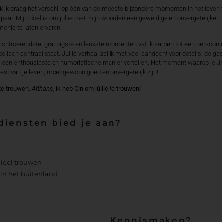
 ik graag het verschil op één van de meeste bijzondere momenten in het leven
idspaar. Mijn doel is om jullie met mijn woorden een geweldige en onvergetelijke
onie te laten ervaren.
, ontroerendste, grappigste en leukste momenten vat ik samen tot een persoonli
e lach centraal staat. Jullie verhaal zal ik met veel aandacht voor details, de ga
 op een enthousiaste en humoristische manier vertellen. Het moment waarop je J
rest van je leven, moet gewoon goed en onvergetelijk zijn!
te trouwen.
Althans
, ik heb Cin om júllie te trouwen!
diensten bied je aan?
ieel trouwen
in het buitenland
Kennismaken?