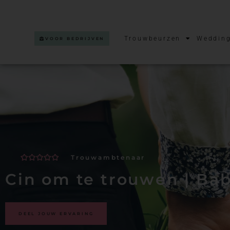
Trouwbeurzen
Wedding
VOOR BEDRIJVEN
Trouwambtenaar
Waardering
1
5
op 5
Cin om te trouwen | Ba
gebaseerd
op
klantbeoordelingen
DEEL JOUW ERVARING