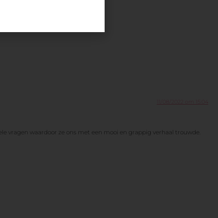
11/08/2022 om 15:04
inele vragen waardoor ze ons met een mooi en grappig verhaal trouwde.