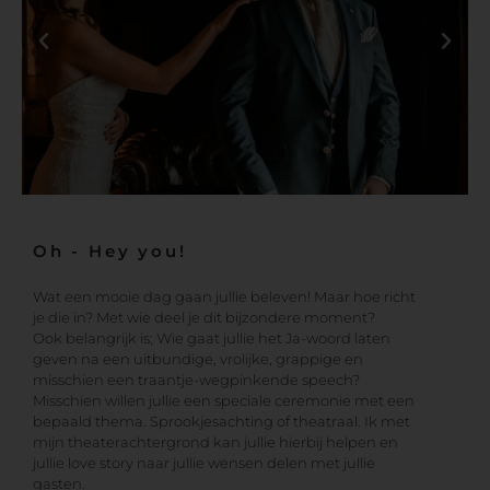
Oh - Hey you!
Wat een mooie dag gaan jullie beleven! Maar hoe richt
je die in? Met wie deel je dit bijzondere moment?
Ook belangrijk is; Wie gaat jullie het Ja-woord laten
geven na een uitbundige, vrolijke, grappige en
misschien een traantje-wegpinkende speech?
Misschien willen jullie een speciale ceremonie met een
bepaald thema. Sprookjesachting of theatraal. Ik met
mijn theaterachtergrond kan jullie hierbij helpen en
jullie love story naar jullie wensen delen met jullie
gasten.