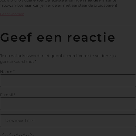
Jouw bruiloft doet ertoe! De leukste ervaringen met de Markante
Trouwambtenaar kun je hier delen met aanstaande bruidsparen!
Beantwoorden
Geef een reactie
Je e-mailadres wordt niet gepubliceerd.
Vereiste velden zijn
gemarkeerd met
*
Naam
*
E-mail
*
1
2
3
4
5