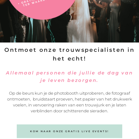
Ontmoet onze trouwspecialisten in
het echt!
VERSTUREN
Allemaal personen die jullie de dag van
je leven bezorgen.
Op de beurs kun je de photobooth uitproberen, de fotograaf
ontmoeten, bruidstaart proeven, het papier van het drukwerk
voelen, in vervoering raken van een trouwjurk en je laten
verblinden door schitterende sieraden.
KOM NAAR ONZE GRATIS LIVE EVENTS!