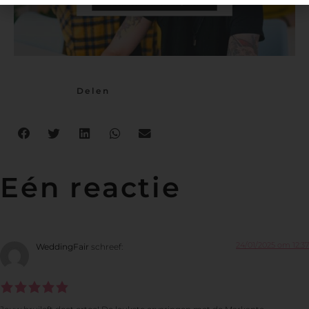
Delen
Eén reactie
24/01/2025 om 12:37
WeddingFair
schreef: