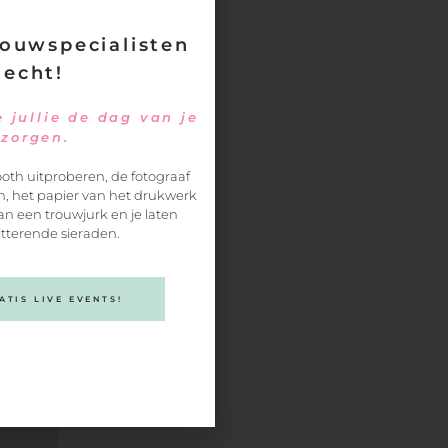
r
ouwspecialisten
 echt!
en….
 jullie de dag van je
et
ezorgen.
oth uitproberen, de fotograaf
, het papier van het drukwerk
an een trouwjurk en je laten
itterende sieraden.
TIS LIVE EVENTS!