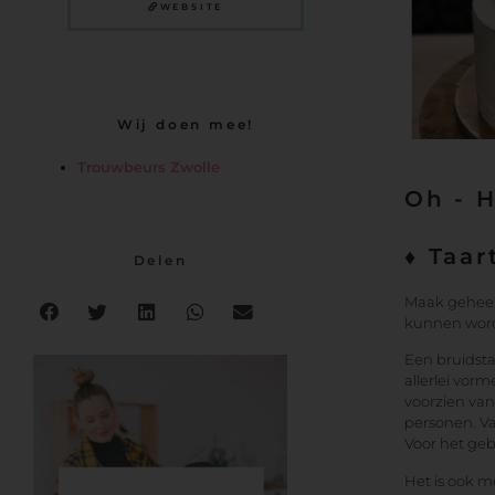
WEBSITE
Wij doen mee!
Trouwbeurs Zwolle
Oh - 
♦ Taar
Delen
Maak geheel 
kunnen worden
Een bruidsta
allerlei vor
voorzien van
personen. Va
Voor het geb
Het is ook m