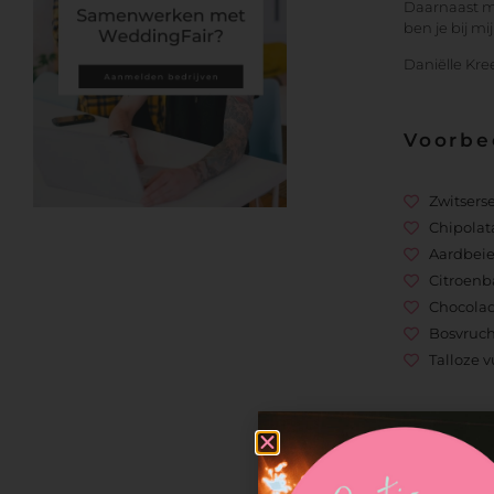
Daarnaast ma
ben je bij m
Daniëlle Kre
Voorbe
Zwitsers
Chipolat
Aardbeie
Citroenb
Chocolad
Bosvruch
Talloze v
De Zoe