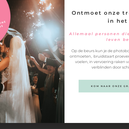
We’d love to hea
aart
 18
Ontmoet onze tr
from you!
in het
onder andere in Drenthe,
We vinden het leuk om wat van je te hor
roningen en Overijssel
Wees dus geen vreemde en gebruik het
Allemaal personen die
formulier op deze pagina om contact m
leven b
ons op te nemen.
Op de beurs kun je de photobo
ontmoeten, bruidstaart proeven
voelen, in vervoering raken v
verblinden door sch
KOM NAAR ONZE GRA