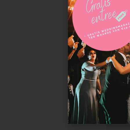
De Zoetige T
Korhoenweg
Havelte
Wij leveren 
Friesland, G