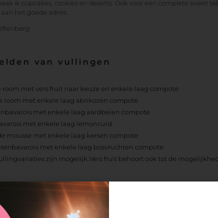
ak ik cupcakes, cookies en deserts. Ook voor een complete sweet ta
ij aan het goede adres.
eftenberg
elden van vullingen
e room met vers fruit naar keuze en enkele laag compote
a room met enkele laag abrikozen compote
nbavarois met enkele laag aardbeien compote
avarois met enkele laag lemoncurd
e mousse met enkele laag kersen compote
tenbavarois met enkele laag bosvruchten compote
ullingvariaties zijn mogelijk.Vers fruit behoort ook tot de mogelijkhe
Info of afspraak
tige Taart