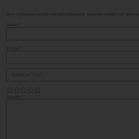
Je e-mailadres wordt niet gepubliceerd.
Vereiste velden zijn gem
Naam
*
E-mail
*
1
2
3
4
5
Reactie
*