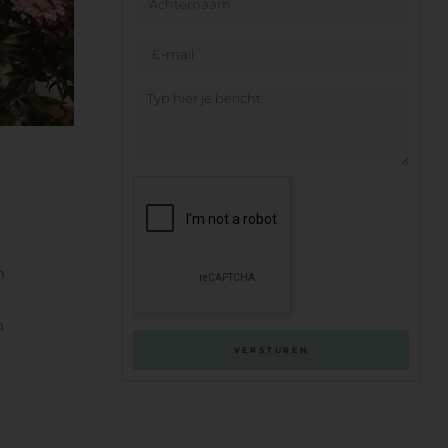
n
n
VERSTUREN
.