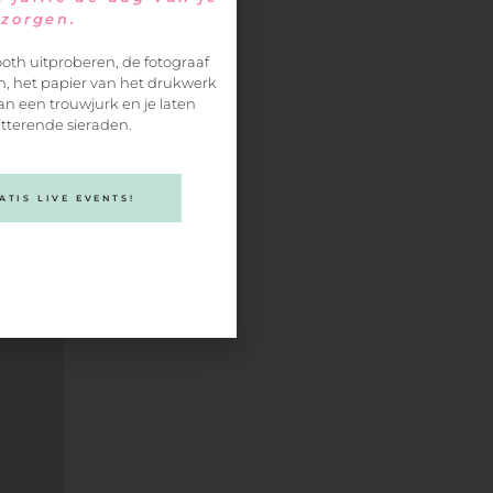
ezorgen.
oth uitproberen, de fotograaf
, het papier van het drukwerk
an een trouwjurk en je laten
itterende sieraden.
TIS LIVE EVENTS!