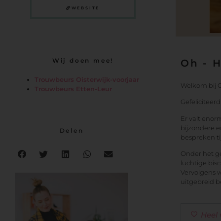
WEBSITE
Wij doen mee!
Oh - 
Trouwbeurs Oisterwijk-voorjaar
Welkom bij G
Trouwbeurs Etten-Leur
Gefeliciteer
Er valt enor
bijzondere e
Delen
bespreken ti
Onder het ge
luchtige bis
Vervolgens w
uitgebreid 
Heel 