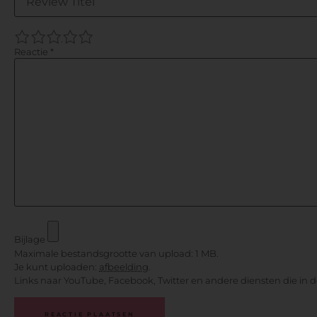
1
2
3
4
5
Reactie
*
Bijlage
Maximale bestandsgrootte van upload: 1 MB.
Je kunt uploaden:
afbeelding
.
Links naar YouTube, Facebook, Twitter en andere diensten die in 