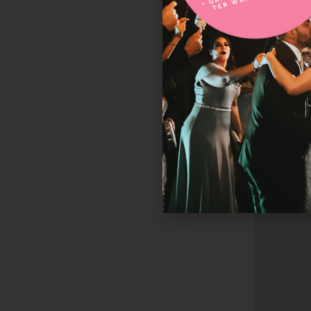
Georgi
Loveren 32
5111 TC Baar