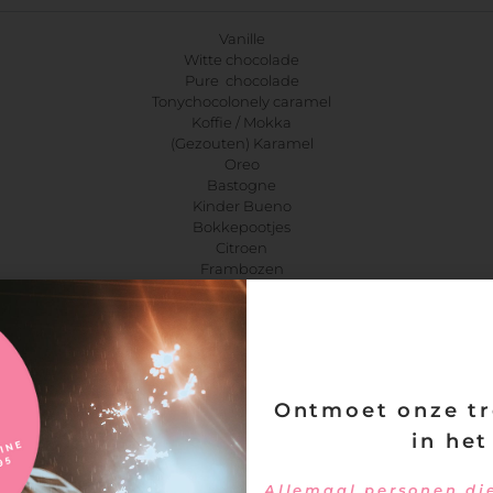
Vanille
Witte chocolade
Pure chocolade
Tonychocolonely caramel
Koffie / Mokka
(Gezouten) Karamel
Oreo
Bastogne
Kinder Bueno
Bokkepootjes
Citroen
Frambozen
Kersen
Aardbeien
Bosvruchten
Champagne
Jamsoorten:
Framboos
Ontmoet onze tr
Aardbei
Kers
in het
Abrikozen
Bosvruchten
Allemaal personen die