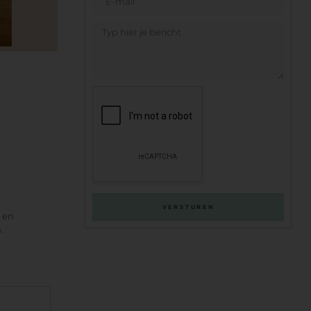
VERSTUREN
e en
.