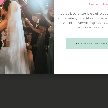
Rode vruchten
leven b
Homemade lemon curd
Dulche de Leche
Op de beurs kun je de photobo
ontmoeten, bruidstaart proeven
voelen, in vervoering raken v
es Cakes
verblinden door sch
le-Nassau
KOM NAAR ONZE GRA