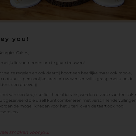
Hey you!
eorgies Cakes,
d met jullie voornemen om te gaan trouwen!
m veel te regelen en ook daarbij hoort een heerlijke maar ook mooie,
n natuurlijk persoonlijke taart. Al uw wensen wil ik graag met u beide
jdens een proeverij.
not van een kopje koffie, thee of iets fris, worden diverse soorten cak
cuit geserveerd die u zelf kunt combineren met verschillende vullingen
orden de mogelijkheden voor het uiterlijk van de taart ook nog
besproken.
veel smaken voor jou: