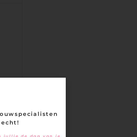
ouwspecialisten
 echt!
 jullie de dag van je