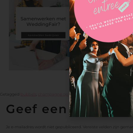
Getagged
bubbels
,
champagne op je feest
Geef een reactie
Je e-mailadres wordt niet gepubliceerd.
Vereiste velden zijn gem