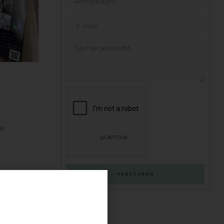
at
s
VERSTUREN
deze