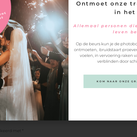
pagina in. Wij nemen zsm contact
Ontmoet onze tr
met je op!
in het
Allemaal personen die
leven b
Op de beurs kun je de photobo
ontmoeten, bruidstaart proeven
voelen, in vervoering raken v
verblinden door sch
KOM NAAR ONZE GRA
arkeerd met
*