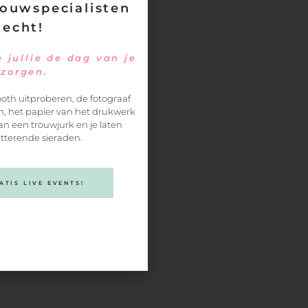
ouwspecialisten
 echt!
 jullie de dag van je
ezorgen.
oth uitproberen, de fotograaf
, het papier van het drukwerk
an een trouwjurk en je laten
itterende sieraden.
TIS LIVE EVENTS!