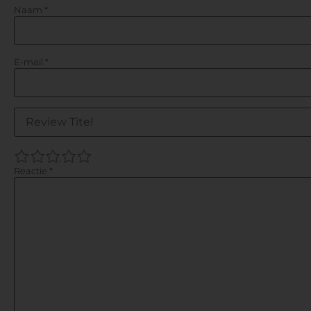
Naam
*
E-mail
*
1
2
3
4
5
Reactie
*