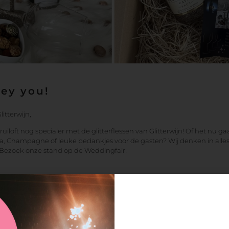
Hey you!
itterwijn,
iloft nog specialer met de glitterflessen van Glitterwijn! Of het nu ga
a, Champagne of leuke bedankjes voor de gasten? Wij denken in alle
 Bezoek onze stand op de Weddingfair!
Info of afspraak
wijn
Onze webshop is 24/7 open. Voor
meer info of om een afspraak te
 in 5035 JB Tilburg
maken vul je het formuliertje op 