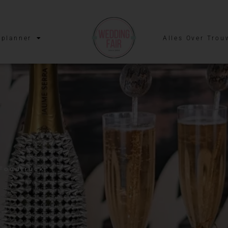
planner
Alles Over Trou
 Foodtruck