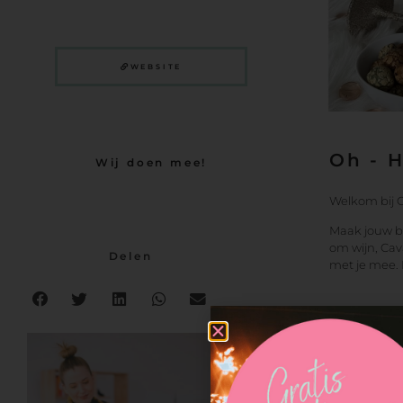
WEBSITE
Oh - 
Wij doen mee!
Welkom bij Gl
Maak jouw bru
om wijn, Cav
Delen
met je mee.
Glitter
Hoofdkantoor