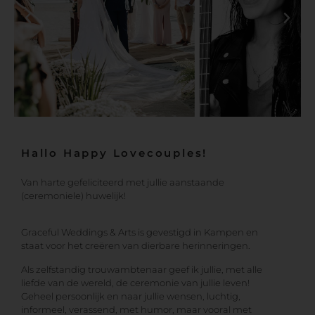
Hallo Happy Lovecouples!
Van harte gefeliciteerd met jullie aanstaande
(ceremoniele) huwelijk!
Graceful Weddings & Arts is gevestigd in Kampen en
staat voor het creëren van dierbare herinneringen.
Als zelfstandig trouwambtenaar geef ik jullie, met alle
liefde van de wereld, de ceremonie van jullie leven!
Geheel persoonlijk en naar jullie wensen, luchtig,
informeel, verassend, met humor, maar vooral met