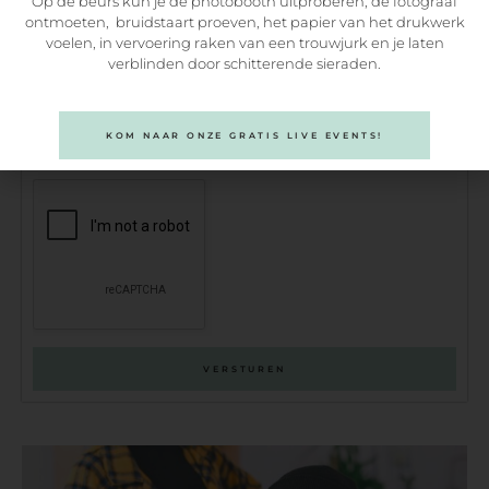
Op de beurs kun je de photobooth uitproberen, de fotograaf
ontmoeten, bruidstaart proeven, het papier van het drukwerk
voelen, in vervoering raken van een trouwjurk en je laten
verblinden door schitterende sieraden.
KOM NAAR ONZE GRATIS LIVE EVENTS!
VERSTUREN