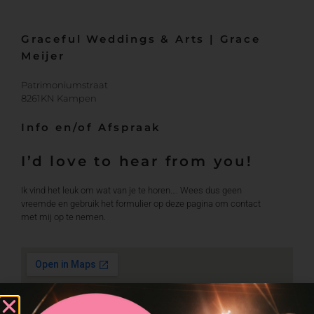
Graceful Weddings & Arts | Grace
Meijer
Patrimoniumstraat
8261KN Kampen
Info en/of Afspraak
I’d love to hear from you!
Ik vind het leuk om wat van je te horen…. Wees dus geen
vreemde en gebruik het formulier op deze pagina om contact
met mij op te nemen.