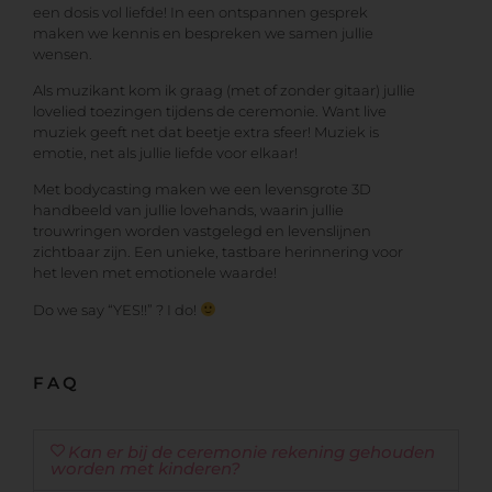
een dosis vol liefde! In een ontspannen gesprek
maken we kennis en bespreken we samen jullie
wensen.
Als muzikant kom ik graag (met of zonder gitaar) jullie
lovelied toezingen tijdens de ceremonie. Want live
muziek geeft net dat beetje extra sfeer! Muziek is
emotie, net als jullie liefde voor elkaar!
Met bodycasting maken we een levensgrote 3D
handbeeld van jullie lovehands, waarin jullie
trouwringen worden vastgelegd en levenslijnen
zichtbaar zijn. Een unieke, tastbare herinnering voor
het leven met emotionele waarde!
Do we say “YES!!” ? I do!
FAQ
Kan er bij de ceremonie rekening gehouden
worden met kinderen?