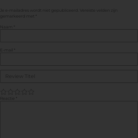
Je e-mailadres wordt niet gepubliceerd.
Vereiste velden zijn
gemarkeerd met
*
Naam
*
E-mail
*
1
2
3
4
5
Reactie
*