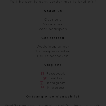
"Wij helpen je echt verder met je bruiloft."
About us
Over ons
Vacatures
Voor bedrijven
Get started
Weddingplanner
Trouwspecialisten
Beurs bezoeken
Volg ons
Facebook
Twitter
Instagram
Pinterest
Ontvang onze nieuwsbrief
Schrijf je in en ontvang onze nieuwsbrief met inspiratie, ideeën,