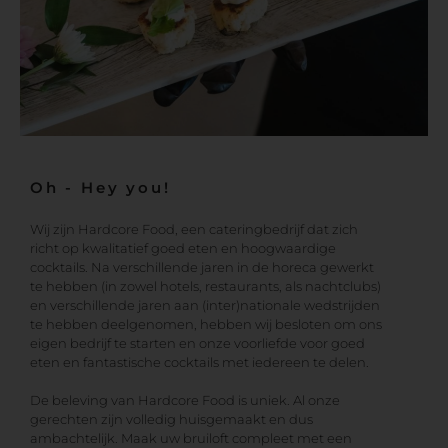
Oh - Hey you!
Wij zijn Hardcore Food, een cateringbedrijf dat zich
richt op kwalitatief goed eten en hoogwaardige
cocktails. Na verschillende jaren in de horeca gewerkt
te hebben (in zowel hotels, restaurants, als nachtclubs)
en verschillende jaren aan (inter)nationale wedstrijden
te hebben deelgenomen, hebben wij besloten om ons
eigen bedrijf te starten en onze voorliefde voor goed
eten en fantastische cocktails met iedereen te delen.
De beleving van Hardcore Food is uniek. Al onze
gerechten zijn volledig huisgemaakt en dus
ambachtelijk. Maak uw bruiloft compleet met een