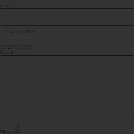
E-mail
*
1
2
3
4
5
Reactie
*
Bijlage