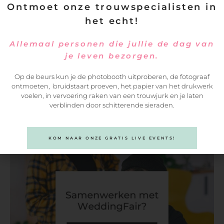
Ontmoet onze trouwspecialisten in
het echt!
Allemaal personen die jullie de dag van
je leven bezorgen.
Op de beurs kun je de photobooth uitproberen, de fotograaf
ontmoeten, bruidstaart proeven, het papier van het drukwerk
voelen, in vervoering raken van een trouwjurk en je laten
verblinden door schitterende sieraden.
VERSTUREN
KOM NAAR ONZE GRATIS LIVE EVENTS!