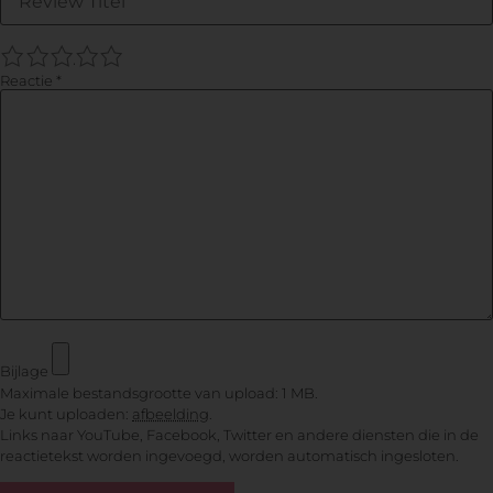
1
2
3
4
5
Reactie
*
Bijlage
Maximale bestandsgrootte van upload: 1 MB.
Je kunt uploaden:
afbeelding
.
Links naar YouTube, Facebook, Twitter en andere diensten die in de
reactietekst worden ingevoegd, worden automatisch ingesloten.