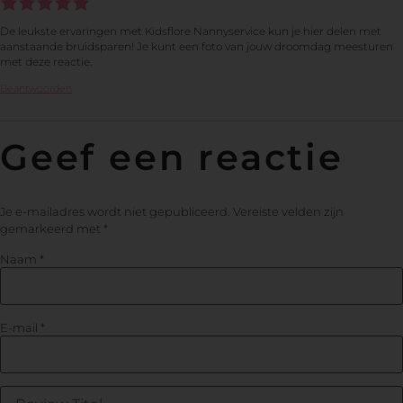
De leukste ervaringen met Kidsflore Nannyservice kun je hier delen met
aanstaande bruidsparen! Je kunt een foto van jouw droomdag meesturen
met deze reactie.
Beantwoorden
Geef een reactie
Je e-mailadres wordt niet gepubliceerd.
Vereiste velden zijn
gemarkeerd met
*
Naam
*
E-mail
*