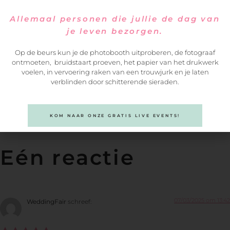
Allemaal personen die jullie de dag van
je leven bezorgen.
Op de beurs kun je de photobooth uitproberen, de fotograaf
ontmoeten, bruidstaart proeven, het papier van het drukwerk
voelen, in vervoering raken van een trouwjurk en je laten
verblinden door schitterende sieraden.
Delen
KOM NAAR ONZE GRATIS LIVE EVENTS!
Eén reactie
07/03/2025 om 13:42
WeddingFair
schreef: