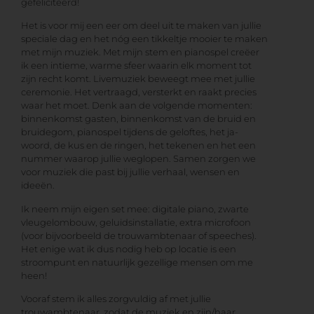
gefeliciteerd!
Het is voor mij een eer om deel uit te maken van jullie
speciale dag en het nóg een tikkeltje mooier te maken
met mijn muziek. Met mijn stem en pianospel creëer
ik een intieme, warme sfeer waarin elk moment tot
zijn recht komt. Livemuziek beweegt mee met jullie
ceremonie. Het vertraagd, versterkt en raakt precies
waar het moet. Denk aan de volgende momenten:
binnenkomst gasten, binnenkomst van de bruid en
bruidegom, pianospel tijdens de geloftes, het ja-
woord, de kus en de ringen, het tekenen en het een
nummer waarop jullie weglopen. Samen zorgen we
voor muziek die past bij jullie verhaal, wensen en
ideeën.
Ik neem mijn eigen set mee: digitale piano, zwarte
vleugelombouw, geluidsinstallatie, extra microfoon
(voor bijvoorbeeld de trouwambtenaar of speeches).
Het enige wat ik dus nodig heb op locatie is een
stroompunt en natuurlijk gezellige mensen om me
heen!
Vooraf stem ik alles zorgvuldig af met jullie
trouwambtenaar, zodat de muziek en zijn/haar