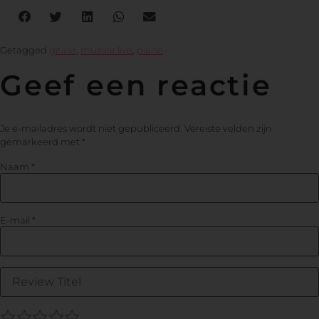
Getagged
gitaar
,
muziek live
,
piano
Geef een reactie
Je e-mailadres wordt niet gepubliceerd.
Vereiste velden zijn
gemarkeerd met
*
Naam
*
E-mail
*
1
2
3
4
5