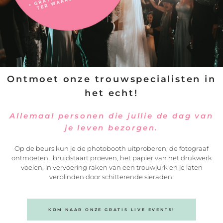
Neem contact op met
Mascha Gladdines | Zangeres en Pianiste
Ontmoet onze trouwspecialisten in
het echt!
Allemaal personen die jullie de dag van
je leven bezorgen.
Op de beurs kun je de photobooth uitproberen, de fotograaf
ontmoeten, bruidstaart proeven, het papier van het drukwerk
voelen, in vervoering raken van een trouwjurk en je laten
verblinden door schitterende sieraden.
KOM NAAR ONZE GRATIS LIVE EVENTS!