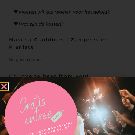
Moeten wij iets regelen voor het geluid?
Wat zijn de kosten?
Mascha Gladdines | Zangeres en
Pianiste
Bergen op Zoom
I’d love to hear from you!
Ik vind het leuk om wat van je te horen….Wees dus
geen vreemde en gebruik het formulier op deze
pagina om contact met me op te nemen. Ik reageer
zo snel mogelijk