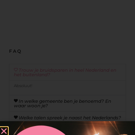
FAQ
Trouw je bruidsparen in heel Nederland en
het buitenland?
Absoluut!
In welke gemeente ben je benoemd? En
waar woon je?
Welke talen spreek je naast het Nederlands?
Bied je mogelijkheden aan om een
kindvriendelijke ceremonie te organiseren?