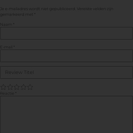
Je e-mailadres wordt niet gepubliceerd.
Vereiste velden zijn
gemarkeerd met
*
Naam
*
E-mail
*
1
2
3
4
5
Reactie
*