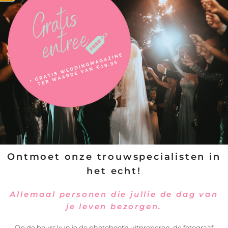
Bij ons moet je zijn voor
Jullie kunnen mij inhuren als trouwambtenaar
Ceremoniespreker, als jullie ceremonieel willen
trouwen
Naast de huwelijken, werk ik ook als tekstschrijver
Ik schrijf graag levensverhalen op
Met alle liefde
Ontmoet onze trouwspecialisten in
het echt!
Overweerse Polderdijk 59
Purmerend 1442 AC
Allemaal personen die jullie de dag van
je leven bezorgen.
Openingstijden
Op de beurs kun je de photobooth uitproberen, de fotograaf