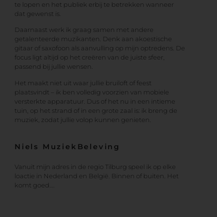
te lopen en het publiek erbij te betrekken wanneer
dat gewenst is.
Daarnaast werk ik graag samen met andere
getalenteerde muzikanten. Denk aan akoestische
gitaar of saxofoon als aanvulling op mijn optredens. De
focus ligt altijd op het creëren van de juiste sfeer,
passend bij jullie wensen.
Het maakt niet uit waar jullie bruiloft of feest
plaatsvindt – ik ben volledig voorzien van mobiele
versterkte apparatuur. Dus of het nu in een intieme
tuin, op het strand of in een grote zaal is: ik breng de
muziek, zodat jullie volop kunnen genieten.
Niels MuziekBeleving
Vanuit mijn adres in de regio Tilburg speel ik op elke
loactie in Nederland en België. Binnen of buiten. Het
komt goed….