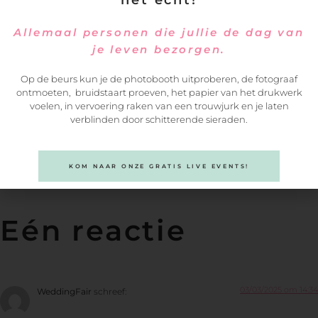
Allemaal personen die jullie de dag van
je leven bezorgen.
Op de beurs kun je de photobooth uitproberen, de fotograaf
ontmoeten, bruidstaart proeven, het papier van het drukwerk
voelen, in vervoering raken van een trouwjurk en je laten
verblinden door schitterende sieraden.
Delen
KOM NAAR ONZE GRATIS LIVE EVENTS!
Eén reactie
03/03/2025 om 14:34
WeddingFair
schreef: