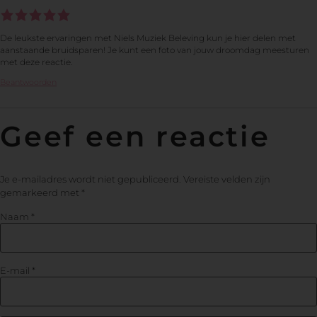
De leukste ervaringen met Niels Muziek Beleving kun je hier delen met
aanstaande bruidsparen! Je kunt een foto van jouw droomdag meesturen
met deze reactie.
Beantwoorden
Geef een reactie
Je e-mailadres wordt niet gepubliceerd.
Vereiste velden zijn
gemarkeerd met
*
Naam
*
E-mail
*