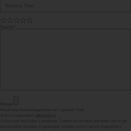
1
2
3
4
5
Reactie
*
Bijlage
Maximale bestandsgrootte van upload: 1 MB.
Je kunt uploaden:
afbeelding
.
Links naar YouTube, Facebook, Twitter en andere diensten die in de
reactietekst worden ingevoegd, worden automatisch ingesloten.