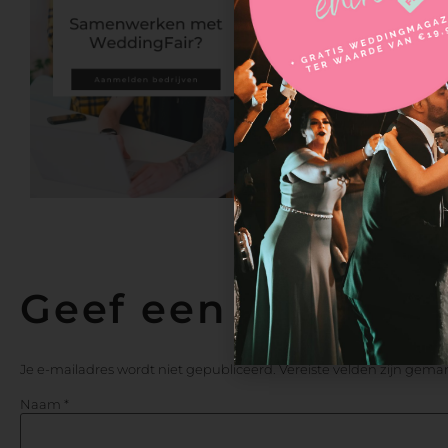
Oui! Pa
Aalsmeerder
Geef een reactie
Je e-mailadres wordt niet gepubliceerd.
Vereiste velden zijn gem
Naam
*