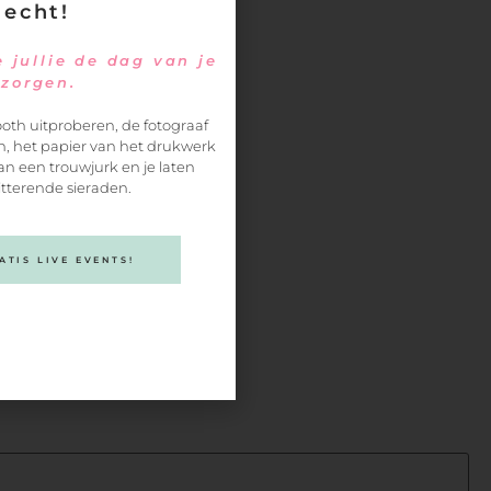
 echt!
 jullie de dag van je
ezorgen.
oth uitproberen, de fotograaf
, het papier van het drukwerk
an een trouwjurk en je laten
itterende sieraden.
TIS LIVE EVENTS!