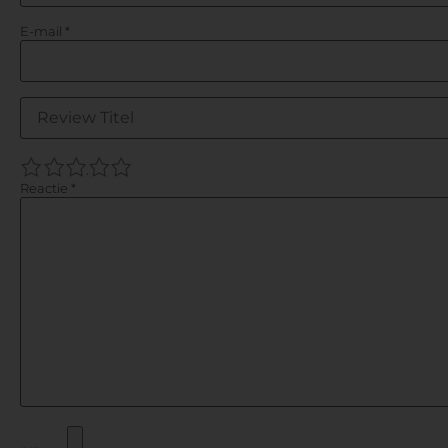
E-mail
*
1
2
3
4
5
Reactie
*