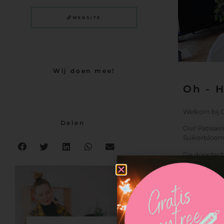
WEBSITE
Wij doen mee!
Oh - 
Welkom bij Ou
Delen
Oui! Patisser
Suikerbloeme
De doordacht
een sensatie i
Geen vast ass
Pâtissier de