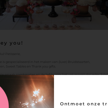
Hey you!
i! Patisserie,
ie is gespecialiseerd in het maken van (luxe) Bruidstaarten,
n, Sweet Tables en Thank you gifts.
e smaak combinaties en de liefde voor het vak maakt dat ieder ‘bite’
s bij Oui! Patisserie.
ortiment, totale flexibiliteit dat maakt deze patisserie tot een succes.
nkt graag met jullie mee en staat open voor elk idee.
Ontmoet onze tr