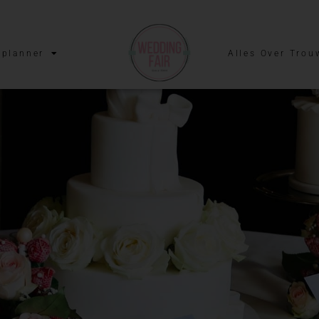
planner
Alles Over Trou