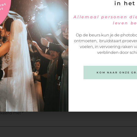
in het
Openingstijden
tisserie
Allemaal personen die
Voor meer informatie graag even
leven b
weg 47, 1432 CK Aalsmeer
telefonisch contact opnemen
Op de beurs kun je de photobo
ontmoeten, bruidstaart proeven
voelen, in vervoering raken v
verblinden door sch
KOM NAAR ONZE GRA
arkeerd met
*