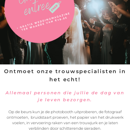
Ontmoet onze trouwspecialisten in
het echt!
Allemaal personen die jullie de dag van
je leven bezorgen.
Delen
Op de beurs kun je de photobooth uitproberen, de fotograaf
ontmoeten, bruidstaart proeven, het papier van het drukwerk
voelen, in vervoering raken van een trouwjurk en je laten
verblinden door schitterende sieraden.