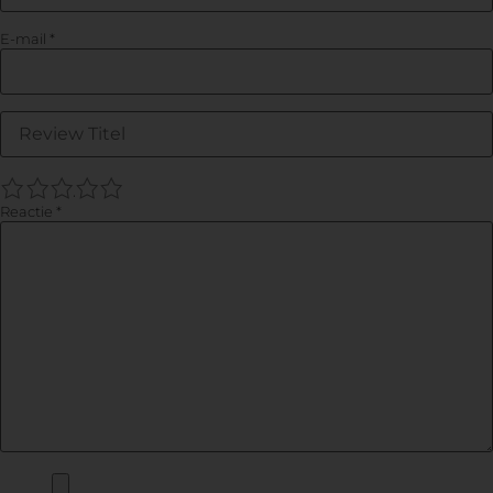
E-mail
*
1
2
3
4
5
Reactie
*