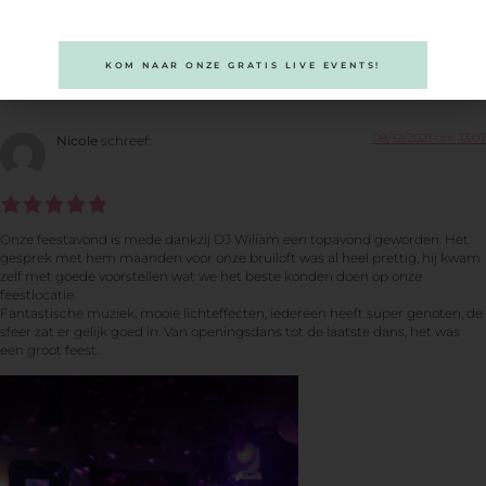
Eén reactie
KOM NAAR ONZE GRATIS LIVE EVENTS!
08/12/2021 om 13:07
Nicole
schreef:
Onze feestavond is mede dankzij DJ Wiliam een topavond geworden. Het
gesprek met hem maanden voor onze bruiloft was al heel prettig, hij kwam
zelf met goede voorstellen wat we het beste konden doen op onze
feestlocatie.
Fantastische muziek, mooie lichteffecten, iedereen heeft super genoten, de
sfeer zat er gelijk goed in. Van openingsdans tot de laatste dans, het was
een groot feest.