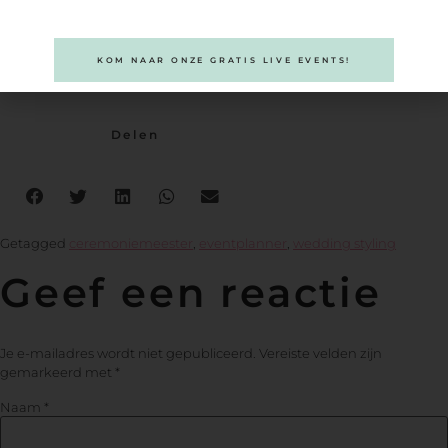
KOM NAAR ONZE GRATIS LIVE EVENTS!
Delen
Getagged
ceremoniemeester
,
eventplanner
,
wedding styling
Geef een reactie
Je e-mailadres wordt niet gepubliceerd.
Vereiste velden zijn
gemarkeerd met
*
Naam
*