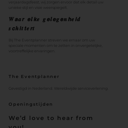
verjaardagsfeest, wij zorgen ervoor dat elk detail uw
unieke stijl en visie weerspiegelt.
𝑾𝙖𝒂𝙧 𝙚𝒍𝙠𝒆 𝒈𝙚𝒍𝙚𝒈𝙚𝒏𝙝𝒆𝙞𝒅
𝒔𝙘𝒉𝙞𝒕𝙩𝒆𝙧𝒕
Bij The Eventplanner streven we ernaar om uw
speciale momenten om te zetten in onvergetelijke,
voortreffelijke ervaringen.
The Eventplanner
Gevestigd in Nederland. Wereldwijde serviceverlening.
Openingstijden
We’d love to hear from
you!