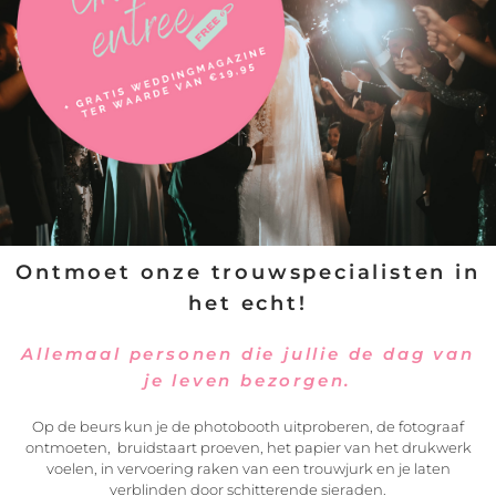
VERSTUREN
Ontmoet onze trouwspecialisten in
het echt!
Allemaal personen die jullie de dag van
je leven bezorgen.
Op de beurs kun je de photobooth uitproberen, de fotograaf
ontmoeten, bruidstaart proeven, het papier van het drukwerk
voelen, in vervoering raken van een trouwjurk en je laten
verblinden door schitterende sieraden.