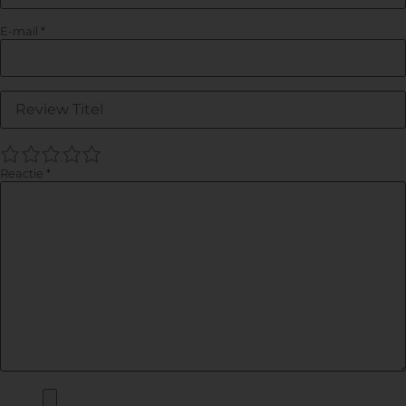
E-mail
*
1
2
3
4
5
Reactie
*