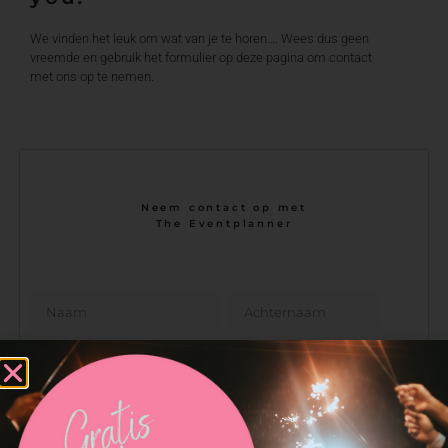
We vinden het leuk om wat van je te horen…. Wees dus geen
vreemde en gebruik het formulier op deze pagina om contact
met ons op te nemen.
Neem contact op met
The Eventplanner