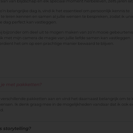
traan van blijdschap en elk speciaal moment herbeleven, zelfs jaren lat
’n belangrijke dag is, vind ik het essentieel om persoonlijk kennis te
e te leren kennen en samen al jullie wensen te bespreken, zodat ik un
lie dag perfect kan vastleggen.
mij bijzonder om deel uit te mogen maken van zo’n mooie gebeurtenis
t ik met mijn camera de magie van jullie liefde samen kan vastleggen.
e verdient het om op een prachtige manier bewaard te blijven.
je met pakketten?
d verschillende pakketten aan en vind het daarnaast belangrijk om te 
wensen. Ik denk graag mee in de mogelijkheden vandaar dat ik ook e
ed.
s storytelling?