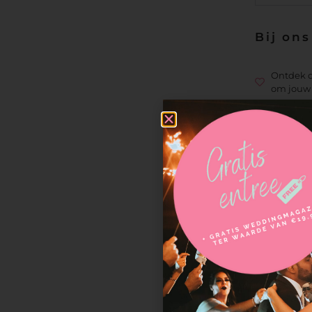
Bij ons
Ontdek d
om jouw 
Vidi-Jo
Vanuit mijn 
bunschoten 
jullie video 