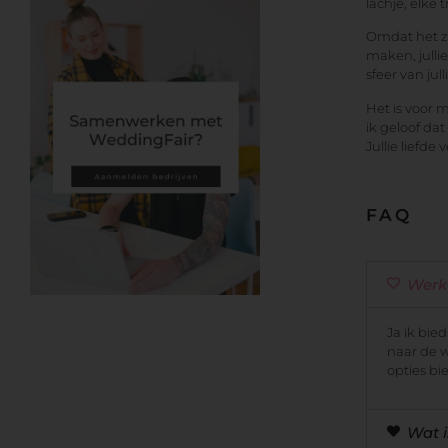
lachje, elke 
Omdat het zo
maken, julli
sfeer van jul
Het is voor 
ik geloof da
Jullie liefd
FAQ
Werk 
Ja ik bie
naar de 
opties bi
Wat i