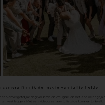
 camera film ik de magie van jullie liefde
is een onvergetelijke dag vol liefde en vreugde, en het is zo belangrijk
n vast leggen. Met een videograaf aan jullie zijde kunnen jullie elk