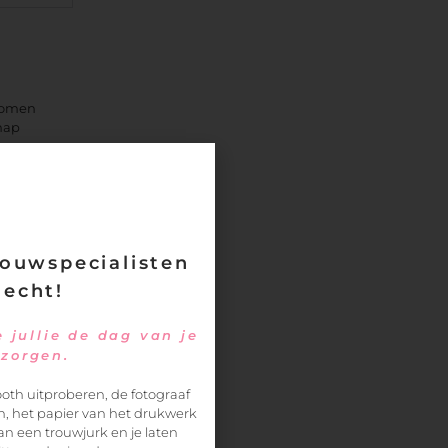
nkomen
hap
ouwspecialisten
 in
 echt!
 jullie de dag van je
ezorgen.
oth uitproberen, de fotograaf
, het papier van het drukwerk
an een trouwjurk en je laten