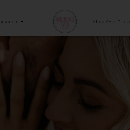
planner
Alles Over Trou