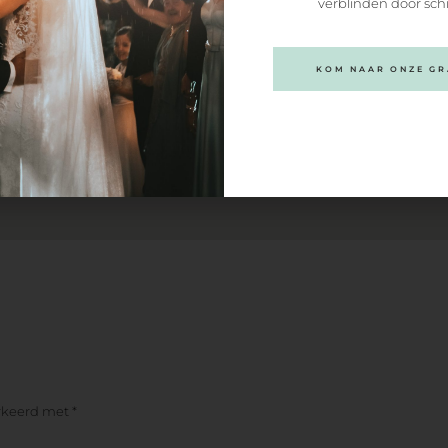
verblinden door sch
KOM NAAR ONZE GRA
arkeerd met
*