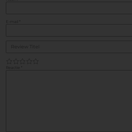
E-mail
*
1
2
3
4
5
Reactie
*