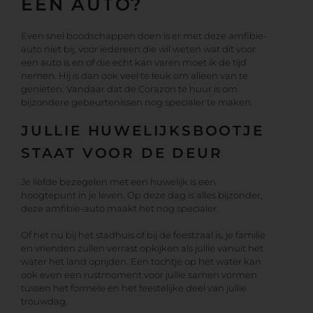
EEN AUTO?
Even snel boodschappen doen is er met deze amfibie-
auto niet bij, voor iedereen die wil weten wat dit voor
een auto is en of die echt kan varen moet ik de tijd
nemen. Hij is dan ook veel te leuk om alleen van te
genieten. Vandaar dat de Corazon te huur is om
bijzondere gebeurtenissen nog specialer te maken.
JULLIE HUWELIJKSBOOTJE
STAAT VOOR DE DEUR
Je liefde bezegelen met een huwelijk is een
hoogtepunt in je leven. Op deze dag is alles bijzonder,
deze amfibie-auto maakt het nog specialer.
Of het nu bij het stadhuis of bij de feestzaal is, je familie
en vrienden zullen verrast opkijken als jullie vanuit het
water het land oprijden. Een tochtje op het water kan
ook even een rustmoment voor jullie samen vormen
tussen het formele en het feestelijke deel van jullie
trouwdag.