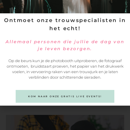
Ontmoet onze trouwspecialisten in
het echt!
Allemaal personen die jullie de dag van
je leven bezorgen.
Op de beurs kun je de photobooth uitproberen, de fotograaf
ontmoeten, bruidstaart proeven, het papier van het drukwerk
voelen, in vervoering raken van een trouwjurk en je laten
verblinden door schitterende sieraden.
VERSTUREN
KOM NAAR ONZE GRATIS LIVE EVENTS!