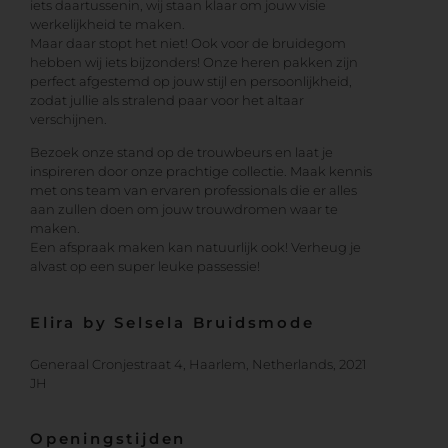
iets daartussenin, wij staan klaar om jouw visie
werkelijkheid te maken.
Maar daar stopt het niet! Ook voor de bruidegom
hebben wij iets bijzonders! Onze heren pakken zijn
perfect afgestemd op jouw stijl en persoonlijkheid,
zodat jullie als stralend paar voor het altaar
verschijnen.
Bezoek onze stand op de trouwbeurs en laat je
inspireren door onze prachtige collectie. Maak kennis
met ons team van ervaren professionals die er alles
aan zullen doen om jouw trouwdromen waar te
maken.
Een afspraak maken kan natuurlijk ook! Verheug je
alvast op een super leuke passessie!
Elira by Selsela Bruidsmode
Generaal Cronjestraat 4, Haarlem, Netherlands, 2021
JH
Openingstijden