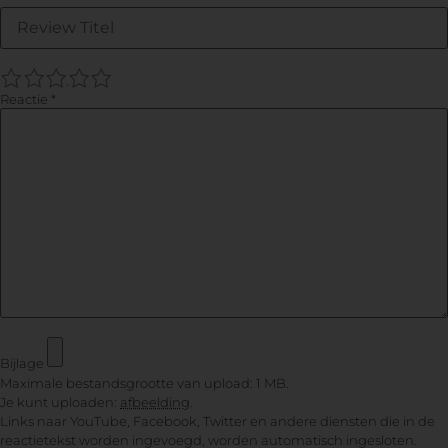
1
2
3
4
5
Reactie
*
Bijlage
Maximale bestandsgrootte van upload: 1 MB.
Je kunt uploaden:
afbeelding
.
Links naar YouTube, Facebook, Twitter en andere diensten die in de
reactietekst worden ingevoegd, worden automatisch ingesloten.