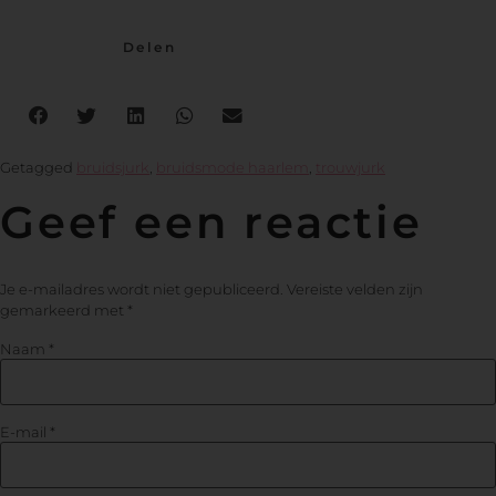
Delen
Getagged
bruidsjurk
,
bruidsmode haarlem
,
trouwjurk
Geef een reactie
Je e-mailadres wordt niet gepubliceerd.
Vereiste velden zijn
gemarkeerd met
*
Naam
*
E-mail
*