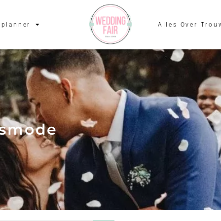
planner
Alles Over Trou
idsmode