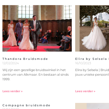
Thandora Bruidsmode
Elira by Selsel
12/02/2024
16/10/2023
Wij zijn een gezellige bruidswinkel in het
Elira by Selsela | Br
centrum van Alkmaar. En bestaan al sinds
jouw unieke persoonl
1999.
Lees verder »
Lees verder »
Compagne bruidsmode