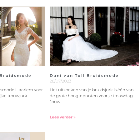
a Bruidsmode
Dani van Toll Bruidsmode
28/07/2023
uidsmode Haarlem voor
Het uitzoeken van je bruidsjurk is één van
ijke trouwjurk
de grote hoogtepunten voor je trouwdag.
Jouw
Lees verder »