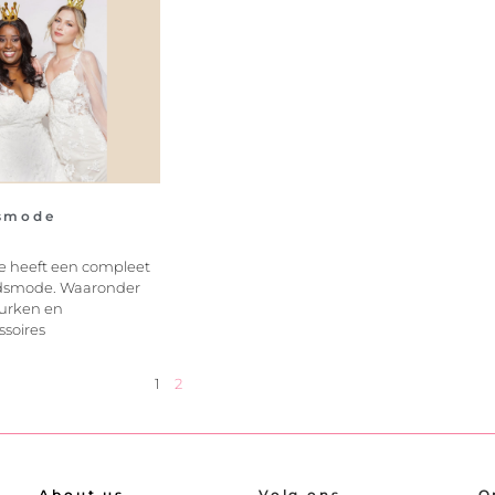
dsmode
e heeft een compleet
idsmode. Waaronder
jurken en
soires
1
2
About us
Volg ons
O