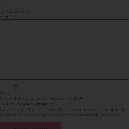
1
2
3
4
5
Reactie
*
Bijlage
Maximale bestandsgrootte van upload: 1 MB.
Je kunt uploaden:
afbeelding
.
Links naar YouTube, Facebook, Twitter en andere diensten die in de
reactietekst worden ingevoegd, worden automatisch ingesloten.