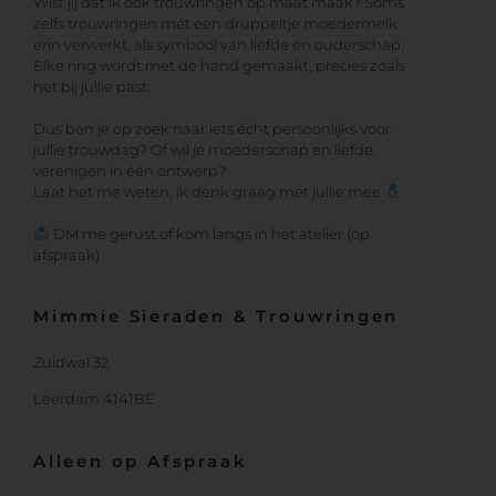
Wist jij dat ik ook trouwringen op maat maak? Soms
zelfs trouwringen mét een druppeltje moedermelk
erin verwerkt, als symbool van liefde én ouderschap.
Elke ring wordt met de hand gemaakt, precies zoals
het bij jullie past.
Dus ben je op zoek naar iets écht persoonlijks voor
jullie trouwdag? Of wil je moederschap en liefde
verenigen in één ontwerp?
Laat het me weten, ik denk graag met jullie mee
DM me gerust of kom langs in het atelier (op
afspraak)
Mimmie Sieraden & Trouwringen
Zuidwal 32
Leerdam 4141BE
Alleen op Afspraak