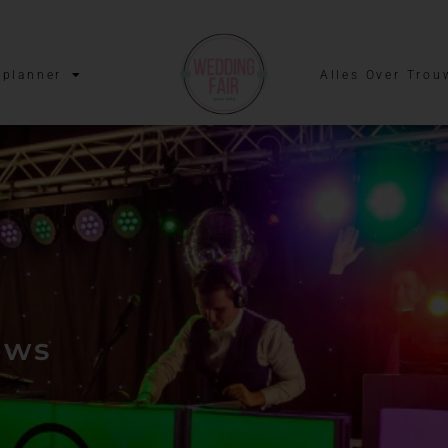
planner
Alles Over Trou
ows