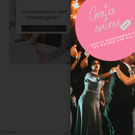
hebben
Breed 
waardo
Profes
jarenl
PSOUND
Shows
Spoorlaan 7
4872 XM Ett
Getagged
drive in show
,
licht en geluid