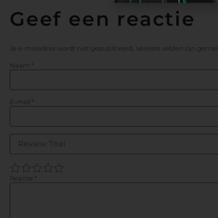
Geef een reactie
Je e-mailadres wordt niet gepubliceerd.
Vereiste velden zijn gem
Naam
*
E-mail
*
1
2
3
4
5
Reactie
*