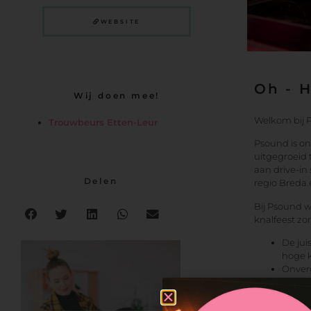
WEBSITE
Oh - 
Wij doen mee!
Welkom bij
Trouwbeurs Etten-Leur
Psound is ont
uitgegroeid 
aan drive-in
Delen
regio Breda
Bij Psound w
knalfeest zo
De jui
hoge k
Onverg
uitgeb
onverg
Ontzor