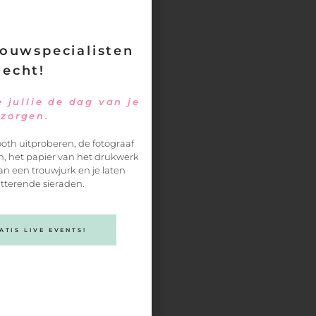
ouwspecialisten
 echt!
 jullie de dag van je
ezorgen.
r
oth uitproberen, de fotograaf
, het papier van het drukwerk
an een trouwjurk en je laten
itterende sieraden.
en….
et
TIS LIVE EVENTS!