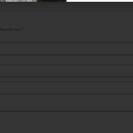
arkeerd met
*