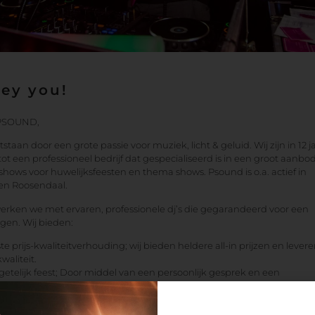
Hey you!
 PSOUND,
staan door een grote passie voor muziek, licht & geluid. Wij zijn in 12 j
tot een professioneel bedrijf dat gespecialiseerd is in een groot aanbo
 shows voor huwelijksfeesten en thema shows. Psound is o.a. actief in
.en Roosendaal.
erken we met ervaren, professionele dj’s die gegarandeerd voor een
rgen. Wij bieden:
ste prijs-kwaliteitverhouding; wij bieden heldere all-in prijzen en lever
waliteit.
etelijk feest; Door middel van een persoonlijk gesprek en een
reide vragenlijst zetten wij uw wensen om in daden en creëren zo ee
etelijk feest/evenement!
gen; Psound werkt met professionele apparatuur en ervaren dj’s. Wij