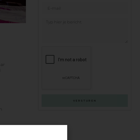
aar
d
VERSTUREN
en
n