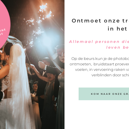
 altijd een back-up dj en reserve apparatuur achter de hand.
repertoire; Wij bieden een ruim repertoire muziek voor onze live-sets,
or alle voetjes gegarandeerd van de vloer zullen gaan!
Ontmoet onze tr
sionele dj’s: Wij werken samen met professionele allround dj’s met
ange ervaring.
in het
Allemaal personen die
Info of Offerte
leven b
 Bruiloft DJ
We’d love to hea
Op de beurs kun je de photobo
ontmoeten, bruidstaart proeven
from you!
voelen, in vervoering raken v
verblinden door sch
We vinden het leuk om wat van je te hor
en-leur
Wees dus geen vreemde en gebruik het
formulier op deze pagina om contact m
KOM NAAR ONZE GRA
ons op te nemen.