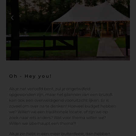
Oh - Hey you!
Als je net verloofd bent, zul je ongetwijfeld
opgewonden zijn, maar het plannen van een bruiloft
kan ook een overweldigend vooruitzicht lijken. Er is
zoveel om over na te denken! Hoeveel budget hebben
we? Willen we een traditionele locatie, of zijn we op
zoek naar iets anders? Wat voor thema willen we?
Willen we überhaupt een thema?!
Als je zin hebt in een meer buitenfeest, dan hebben