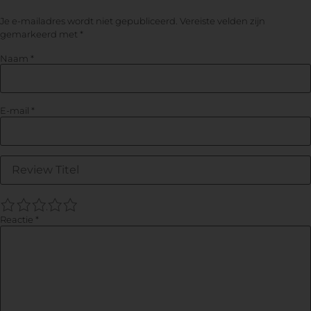
Je e-mailadres wordt niet gepubliceerd.
Vereiste velden zijn
gemarkeerd met
*
Naam
*
E-mail
*
1
2
3
4
5
Reactie
*