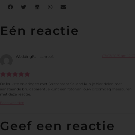
Eén reactie
07/03/2025 om 12:43
WeddingFair
schreef:
De leukste ervaringen met Stretchtent Salland kun je hier delen met
aanstaande bruidsparen! Je kunt een foto van jouw droomdag meesturen
met deze reactie.
Beantwoorden
Geef een reactie