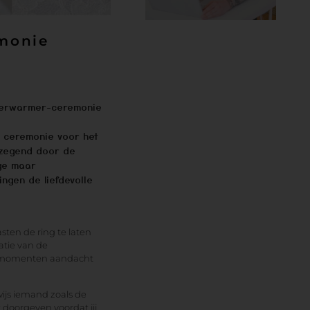
emonie
ngverwarmer-ceremonie
e ceremonie voor het
ezegend door de
ige maar
ngen de liefdevolle
asten de ring te laten
atie van de
te momenten aandacht
js iemand zoals de
doorgeven voordat jij