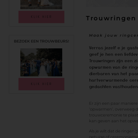
KLIK HIER
Trouwringen 
Maak jouw ringcer
BEZOEK EEN TROUWBEURS!
Verras jezelf e je gas
geef je hen een liefdev
Trouwringen zijn een 
opwarmen van de ringe
dierbaren van het paar
hartverwarmende cerem
KLIK HIER
gedachten vasthouden 
Er zijn een paar manieren 
‘opwarmen’, overweeg da
trouwceremonie te plaa
kan geven aan het opwar
Als je wilt dat de ringen
t
getuige of ceremoniemee