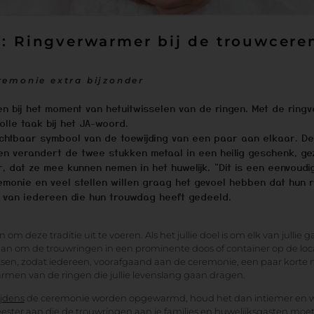
: Ringverwarmer bij de trouwcer
emonie extra bijzonder
ten bij het moment van hetuitwisselen van de ringen. Met de ri
olle taak bij het JA-woord.
zichtbaar symbool van de toewijding van een paar aan elkaar. D
n verandert de twee stukken metaal in een heilig geschenk, g
, dat ze mee kunnen nemen in het huwelijk. “Dit is een eenvoud
onie en veel stellen willen graag het gevoel hebben dat hun ri
van iedereen die hun trouwdag heeft gedeeld.
om deze traditie uit te voeren. Als het jullie doel is om elk van jullie g
n om de trouwringen in een prominente doos of container op de loc
tsen, zodat iedereen, voorafgaand aan de ceremonie, een paar kor
men van de ringen die jullie levenslang gaan dragen.
ijdens
de ceremonie worden opgewarmd, houd het dan intiemer en wi
ster aan die de trouwringen aan je families en huwelijksgasten moet 