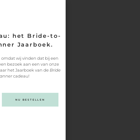
u: het Bride-to-
ner Jaarboek.
 omdat wij vinden dat bij een
 een bezoek aan een van onze
paar het Jaarboek van de
Bride
lanner
cadeau!
NU BESTELLEN