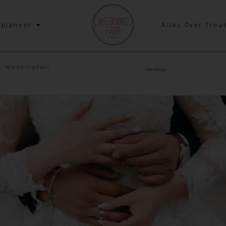
planner
Alles Over Trou
WeddingFair
Alle blogs