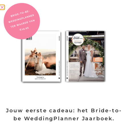
Trouwen op het platteland
“Omringd door groene velden en ruisende bomen krijgt jullie
bruiloft
LEES VERDER
09/09/2025
Jouw eerste cadeau: het Bride-to-
be WeddingPlanner Jaarboek.