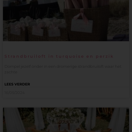
Strandbruiloft in turquoise en perzik
Dompel jezelf onder in een dromerige strandbruiloft waar het
zachte
LEES VERDER
16/05/2024