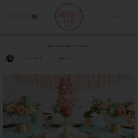
Juli 27 ,
Moodboard
,
Thema
jedidja
Alle blogs