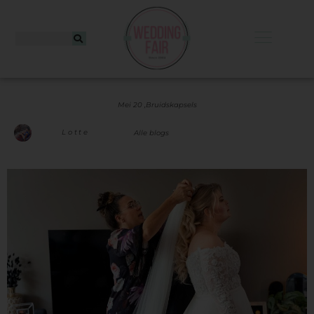
Mei 20 ,
Bruidskapsels
Lotte
Alle blogs