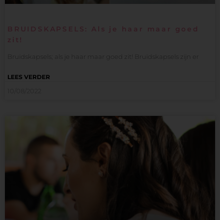
BRUIDSKAPSELS: Als je haar maar goed
zit!
Bruidskapsels; als je haar maar goed zit! Bruidskapsels zijn er
LEES VERDER
10/08/2022