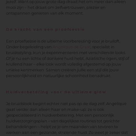
jezelf. Want op jouw grote dag draait het om meer dan alleen
mooi zijn – het draait om zelfvertrouwen, plezier en
ontspannen genieten van elk moment.
De kracht van een proefsessie
Een proefsessie is dé ultieme voorbereiding voor je bruiloft.
Onder begeleiding van
Angelique de Graaf
, specialist in
bruidsstyling, kun je experimenteren met verschillende looks.
Of je nu een lichte of donkere huid hebt, Aziatische ogen, stijl of
krullend haar – elke look wordt volledig afgestemd op jouw
unieke kenmerken. Samen creëren jullie een stijl die jouw
persoonlijkheid en natuurlijke schoonheid benadrukt.
Huidverbetering voor de ultieme glow
Je bruidslook begint echter niet pas op de dag zelf. Angelique
gaat verder dan alleen haar en make-up: ze is ook
gespecialiseerd in huidverbetering. Met een persoonlijk
huidverzorgingsplan – van dagelijkse routines tot gerichte
behandelingen – helpt ze je om maanden van tevoren te
werken aan een gezonde, stralende huid. Zo weet je zeker dat