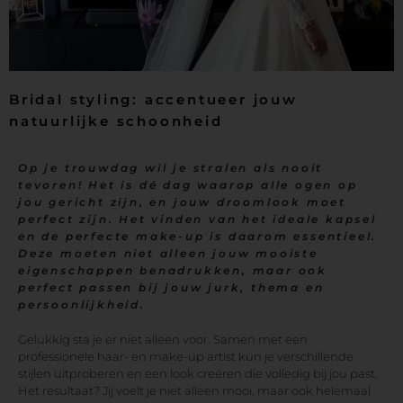
Bridal styling: accentueer jouw
natuurlijke schoonheid
Op je trouwdag wil je stralen als nooit
tevoren! Het is dé dag waarop alle ogen op
jou gericht zijn, en jouw droomlook moet
perfect zijn. Het vinden van het ideale kapsel
en de perfecte make-up is daarom essentieel.
Deze moeten niet alleen jouw mooiste
eigenschappen benadrukken, maar ook
perfect passen bij jouw jurk, thema en
persoonlijkheid.
Gelukkig sta je er niet alleen voor. Samen met een
professionele haar- en make-up artist kun je verschillende
stijlen uitproberen en een look creëren die volledig bij jou past.
Het resultaat? Jij voelt je niet alleen mooi, maar ook helemaal