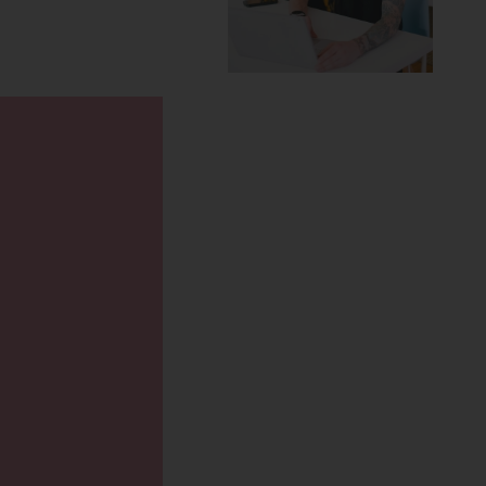
lanner
cadeau!
NU BESTELLEN