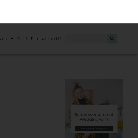
aar is vaak goudblond,
u: het Bride-to-
ner Jaarboek.
 omdat wij vinden dat bij een
 een bezoek aan een van onze
paar het Jaarboek van de
Bride