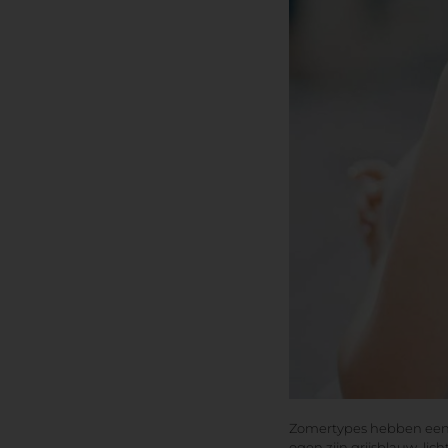
Zomertypes hebben een k
ogen zijn grijsblauw, lich