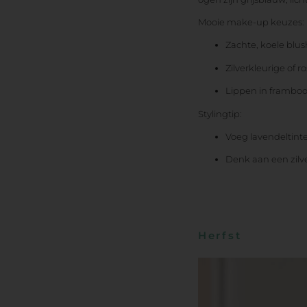
Mooie make-up keuzes:
Zachte, koele blus
Zilverkleurige of
Lippen in framboo
Stylingtip:
Voeg lavendeltinte
Denk aan een zilve
Herfst