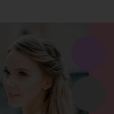
to be weddingp
RESERVEREN