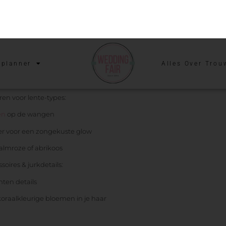
tal een lichte huid met perzikkleurige of gouden ondertonen. Het h
in en de ogen zijn helder: blauw, groen of hazel.
en voor lente-types:
en
op de wangen
r voor een zongekuste glow
zalmroze of abrikoos
soires & jurkdetails:
Jouw eerste cadea
ten details
be WeddingPlan
 koraalkleurige bloemen in je haar
Dat kan alleen bij WeddingFair,
huwelijk een cadeau hoort. Bij
trouwbeurzen krijgt het bruids