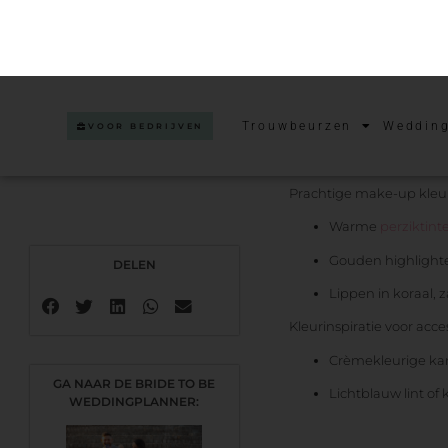
Lente-types hebben mees
honingkleurig of lichtbru
Prachtige make-up kleur
Warme
perziktint
Gouden highlighte
Lippen in koraal, 
Kleurinspiratie voor acces
Crèmekleurige kan
Lichtblauw lint of