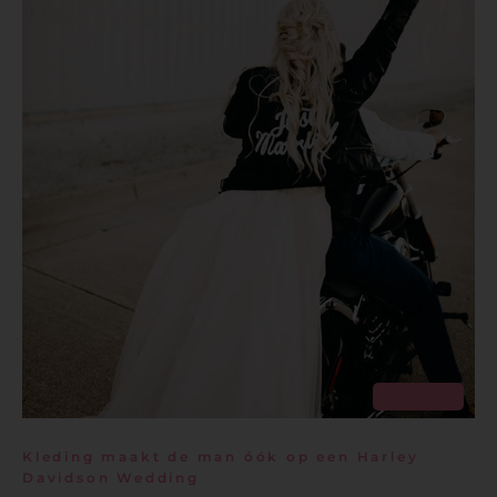
Pinterest
Kleding maakt de man óók op een Harley
Davidson Wedding