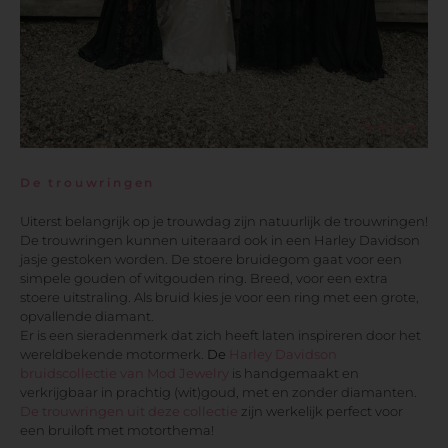
Pinterest
De trouwringen
Uiterst belangrijk op je trouwdag zijn natuurlijk de trouwringen!
De trouwringen kunnen uiteraard ook in een Harley Davidson
jasje gestoken worden. De stoere bruidegom gaat voor een
simpele gouden of witgouden ring. Breed, voor een extra
stoere uitstraling. Als bruid kies je voor een ring met een grote,
opvallende diamant.
Er is een sieradenmerk dat zich heeft laten inspireren door het
wereldbekende motormerk.
De
Harley Davidson
bruidscollectie van Mod Jewelry
is handgemaakt en
verkrijgbaar in prachtig (wit)goud, met en zonder diamanten.
De trouwringen uit deze collectie
zijn werkelijk perfect voor
een bruiloft met motorthema!