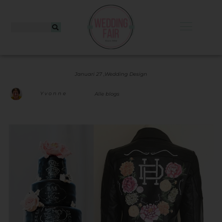
Januari 27 ,
Wedding Design
Yvonne
Alle blogs