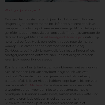
Wat ga je dragen?
Een van de grootste vragen bij een bruiloft is wat jullie gaan
dragen. Bij een stoere motor-bruiloft past niet echt een lieve,
meisjesachtige trouwjurk, eerder een leren jack! Stel dat je jouw
geliefde hebt ontmoet via een app zoals Tinder (ja, vandaag de
dag is dit mogelijk!) dan is
dit handgeschilderde jack
natuurlijk
helemaal perfect. Het is een leuke knipoog naar de manier
waarop jullie elkaar hebben ontmoet en het is
Harley
Davidson-proof
. Mocht je jouw geliefde niet via Tinder of iets
soortgelijks hebben ontmoet, dan kan het dragen van een
leren jack natuurlijk nog steeds.
Zo’n leren jack kun je fantastisch combineren met een jurk van
tule, of met een jurk van sexy kant, als je houdt van wat
contrast. Onder de jurk draag je een mooie hak met sexy
plateau, of als je liever niet op hakken loopt kun je kiezen voor
laarzen zoals
Dr. Martens
.
Deze stoere laarzen in een witte
uitvoering zorgen voor een niet té groot contrast met je
bruidsjurk. Al kunnen zwarte boots, samen met een witte jurk
en zwart leren jasje ook een mooi geheel vormen.
Je trouwoutfit maak je af met mooie sieraden die niet