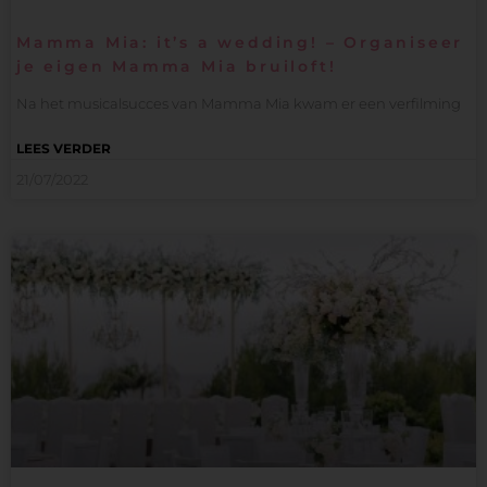
Mamma Mia: it’s a wedding! – Organiseer
je eigen Mamma Mia bruiloft!
Na het musicalsucces van Mamma Mia kwam er een verfilming
LEES VERDER
21/07/2022