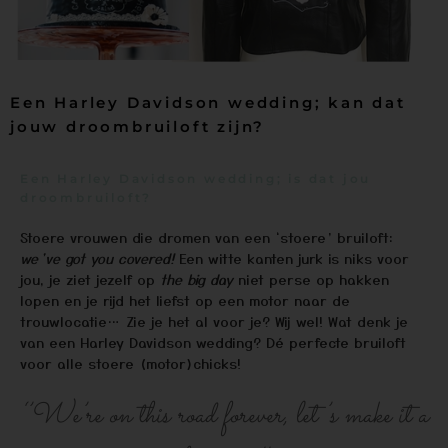
Een Harley Davidson wedding; kan dat
jouw droombruiloft zijn?
Een Harley Davidson wedding; is dat jou
droombruiloft?
Stoere vrouwen die dromen van een ‘stoere’ bruiloft:
we’ve got you covered!
Een witte kanten jurk is niks voor
jou, je ziet jezelf op
the big day
niet perse op hakken
lopen en je rijd het liefst op een motor naar de
trouwlocatie… Zie je het al voor je? Wij wel! Wat denk je
van een Harley Davidson wedding? Dé perfecte bruiloft
voor alle stoere (motor)chicks!
‘’We’re on this road forever, let’s make it a