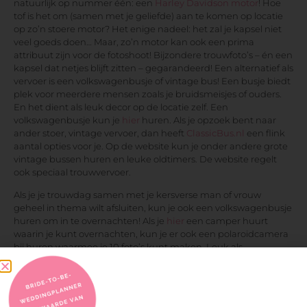
natuurlijk op nummer één: een
Harley Davidson motor
! Hoe
tof is het om (samen met je geliefde) aan te komen op locatie
op zo’n stoere motor? Het enige nadeel: het zal je kapsel niet
veel goeds doen… Maar, zo’n motor kan ook een prima
attribuut zijn voor de fotoshoot! Bijzondere trouwfoto’s – én een
kapsel dat netjes blijft zitten – gegarandeerd! Een alternatief als
vervoer is een volkswagenbusje of vintage bus! Een busje biedt
plek voor meerdere mensen zoals je bruidsmeisjes of ouders.
En het dient als leuk decor op de locatie zelf. Een
volkswagenbusje kun je
hier
huren. Als je opzoek bent naar
ander stoer, vintage vervoer, dan heeft
ClassicBus.nl
een flink
aantal opties voor je. Op de website kun je onder andere grote
vintage bussen huren en leuke oldtimers. De website regelt
ook speciaal trouwvervoer.
Als je je trouwdag samen met je kersverse man of vrouw
geheel in thema wilt afsluiten, kun je ook een volkswagenbusje
huren om in te overnachten! Als je
hier
een camper huurt
waarin je kunt overnachten, kun je er ook een polaroidcamera
bij huren waarmee je 10 foto’s kunt maken. Leuk als
aandenken! De speciale ‘huwelijksnachtcamper’ komt met
een tweepersoonsbed, borden en bestek, een wasbak en een
kookplaat. De camper kun je ook voor meerdere nachten, en
zelfs voor gebruik in het buitenland huren.