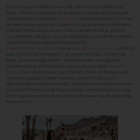
De bruidegom hoeft er natuurlijk ook niet standaard bij te
lopen. Misschien draag je als bruidegom op de grote dag ook
wel een stoer (matching!)
motorjack
en stoere laarzen. Om het
wel een béétje netjes te houden, kun je dit prima combineren
met een nette broek en een mooi overhemd. Als je wél echt
voor extreem wilt gaan, kun je ook kiezen voor een leren broek,
colbert of zelfs een geheel leren pak! Op
MakeYourOwnJeans.com
kun je
je eigen leren broek
, colbert of
pak op maat laten maken in de gewenste kleur. Ga voor de
kleur ‘gravel vintage brown’ voor een stoere, vintage look.
Je look maak je af met stoere, maar toch ook nette
chelsea
boots
. Deze herenlaarzen zijn
smooth
, stijlvol en statig en zijn
mateloos populair onder mannen, vooral omdat ze zo
gemakkelijk te combineren zijn. Chelsea boots maken je stoere
trouwoutfit helemaal af! Daarnaast zijn chelsea boots ook nog
eens regenbestendig en houden ze je voeten op de grote dag
lekker warm!