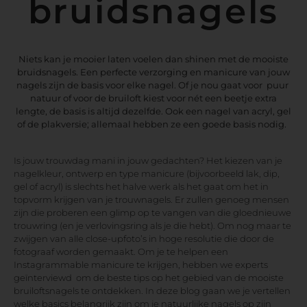
bruidsnagels
Niets kan je mooier laten voelen dan shinen met de mooiste
bruidsnagels.
Een perfecte verzorging en manicure van jouw
nagels zijn de basis voor elke nagel. Of je nou gaat voor puur
natuur of voor de bruiloft kiest voor nét een beetje extra
lengte, de basis is altijd dezelfde. Ook een nagel van acryl, gel
of de plakversie; allemaal hebben ze een goede basis nodig.
Is jouw trouwdag mani in jouw gedachten? Het kiezen van je
nagelkleur, ontwerp en type manicure (bijvoorbeeld lak, dip,
gel of acryl) is slechts het halve werk als het gaat om het in
topvorm krijgen van je trouwnagels. Er zullen genoeg mensen
zijn die proberen een glimp op te vangen van die gloednieuwe
trouwring (en je verlovingsring als je die hebt). Om nog maar te
zwijgen van alle close-upfoto’s in hoge resolutie die door de
fotograaf worden gemaakt. Om je te helpen een
Instagrammable manicure te krijgen, hebben we experts
geïnterviewd om de beste tips op het gebied van de mooiste
bruiloftsnagels te ontdekken. In deze blog gaan we je vertellen
welke basics belangrijk zijn om je natuurlijke nagels op zijn