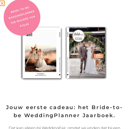
Heb je wat slappere nagels dan het gemiddelde? Of heb je
daar geen last van? Voor de wat slappere nagels is een
nagelverharder ideaal om daar je manicure mee af te sluiten.
Wil je gewoon een glanzend laagje? Dan is een normale
topcoat perfect voor jou! Beide sluit je manicure af met een
mooie glans! Heb je meer nodig dan een nagelverharder? Kies
dan voor acryl of gelnagels
Jouw eerste cadeau: het Bride-to-
be WeddingPlanner Jaarboek.
Dat kan alleen bij WeddingFair, omdat wij vinden dat bij een