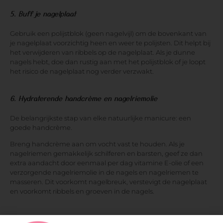
5. Buff je nagelplaat
Gebruik een polijstblok (geen nagelvijl) om de bovenkant van
je nagelplaat voorzichtig heen en weer te polijsten. Dit helpt bij
het verwijderen van ribbels op de nagelplaat. Als je dunne
nagels hebt, doe dan rustig aan met het polijstblok of je loopt
het risico de nagelplaat nog verder verzwakt.
6. Hydraterende handcrème en nagelriemolie
De belangrijkste stap van elke natuurlijke manicure: een
goede handcrème.
Breng handcrème aan om vocht vast te houden. Als je
nagelriemen gemakkelijk schilferen en barsten, geef ze dan
extra aandacht door eenmaal per dag vitamine E-olie of een
verzorgende nagelriemolie in de nagels en nagelriemen te
masseren. Dit voorkomt nagelbreuk, verstevigt de nagelplaat
en voorkomt ribbels en groeven in de nagels.
7. Finishing touch