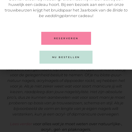
huwelijk een cadeau hoort. Bij een bezoek aan een van onze
trouwbeurzen krijgt het bruidspaar het Jaarboek van de
Bride to
be weddingplanner
cadeau!
RESERVEREN
Pinterest
NU BESTELLEN
We hebben de beste adviezen bekeken en er een mooi
overzicht van gemaakt. Op basis van het type manicure dat jij
voor de gelegenheid besluit te nemen. Of je nu blote-puur-
natuur nagels, acrylnagels of dippoeder rockt, wij hebben het
voor je. Als je niet zeker weet wat voor soort manicure jij wilt
kiezen, raadpleeg dan jouw nagelstyliste. Het zijn absolute
pro’s, dus ze kunnen aanbevelen wat voor soort mani je moet
proberen op basis van je trouwseizoen, schema en stijl. Als je
bijvoorbeeld de vorm en lengte van je eigen nagels wilt
versterken, kun je een acryl- of dipmanicure overwegen.
Lees verder
voor alles wat je moet weten over natuurlijke-,
acryl-, gel- en plaknagels.