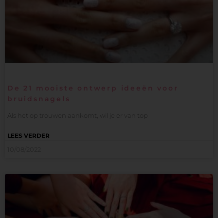
De 21 mooiste ontwerp ideeën voor
bruidsnagels
Als het op trouwen aankomt, wil je er van top
LEES VERDER
10/08/2022