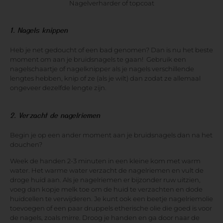
Nagelverharder of topcoat
1. Nagels knippen
Heb je net gedoucht of een bad genomen? Dan is nu het beste
moment om aan je bruidsnagels te gaan! Gebruik een
nagelschaartje of nagelknipper als je nagels verschillende
lengtes hebben, knip of ze (als je wilt) dan zodat ze allemaal
ongeveer dezelfde lengte zijn.
2. Verzacht de nagelriemen
Begin je op een ander moment aan je bruidsnagels dan na het
douchen?
Week de handen 2-3 minuten in een kleine kom met warm
water. Het warme water verzacht de nagelriemen en vult de
droge huid aan. Als je nagelriemen er bijzonder ruw uitzien,
voeg dan kopje melk toe om de huid te verzachten en dode
huidcellen te verwijderen. Je kunt ook een beetje nagelriemolie
toevoegen of een paar druppels etherische olie die goed is voor
de nagels, zoals mirre. Droog je handen en ga door naar de