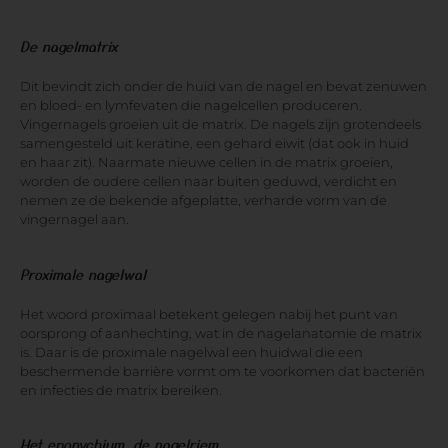
De nagelmatrix
Dit bevindt zich onder de huid van de nagel en bevat zenuwen
en bloed- en lymfevaten die nagelcellen produceren.
Vingernagels groeien uit de matrix. De nagels zijn grotendeels
samengesteld uit keratine, een gehard eiwit (dat ook in huid
en haar zit). Naarmate nieuwe cellen in de matrix groeien,
worden de oudere cellen naar buiten geduwd, verdicht en
nemen ze de bekende afgeplatte, verharde vorm van de
vingernagel aan.
Proximale nagelwal
Het woord proximaal betekent gelegen nabij het punt van
oorsprong of aanhechting, wat in de nagelanatomie de matrix
is. Daar is de proximale nagelwal een huidwal die een
beschermende barrière vormt om te voorkomen dat bacteriën
en infecties de matrix bereiken.
Het eponychium, de nagelriem