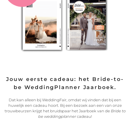
Ik draag jouw hart met mij / ik draag jou in mijn hart
Ik ben van mijn geliefde / Mijn geliefde is van mij
Ik heb mijn wederhelft gevonden / Mijn wederhelft vond mij
Ik hou van je / ik weet het
Tot in het oneindige / en verder
Yin/Yang (of symbolen)
Jouw eerste cadeau: het Bride-to-
be WeddingPlanner Jaarboek.
Dat kan alleen bij WeddingFair, omdat wij vinden dat bij een
huwelijk een cadeau hoort. Bij een bezoek aan een van onze
trouwbeurzen krijgt het bruidspaar het Jaarboek van de
Bride to
be weddingplanner
cadeau!