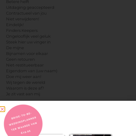
Betere helft
Uitdaging geaccepteerd
Contractueel van jou
Niet verwijderen!
Eindelijk!
Finders Keepers
Ongelooflijk veel geluk
Steek hier uw vinger in
De mijne
Bijnamen voor elkaar
Geen retouren
Niet-restitueerbaar
Eigendom van (uw naam)
Doe mij weer aan!
Wij tegen de wereld
Waarom is deze af?
Je zit vast aan mij
Partner teksten en symbolen voor trouwringen
Om te hebben / Om vast te houden
Kleine lepel/grote lepel
Liefde is geduldig / Liefde is vriendelijk