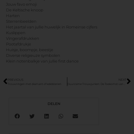
Jouw favo emoji
De Keltische knoop
Harten
Sterrenbeelden
Het jaartal van jullie huwelijk in Romeinse cijfers
Kuslippen
Vingerafdrukken
Pootafdrukje
Huisje, boompje, beestje
Diverse religieuze symbolen
Klein notenbalkje van jullie first dance
PREVIOUS
NEXT
Trouwringen met diamant of edelstenen
Duurzame Trouwjurken: De Toekomst van de Bruidsmode
DELEN