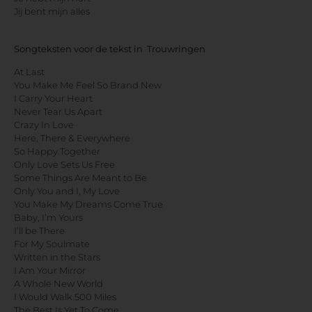
Jij bent mijn alles
Songteksten voor de tekst in Trouwringen
At Last
You Make Me Feel So Brand New
I Carry Your Heart
Never Tear Us Apart
Crazy In Love
Here, There & Everywhere
So Happy Together
Only Love Sets Us Free
Some Things Are Meant to Be
Only You and I, My Love
You Make My Dreams Come True
Baby, I’m Yours
I’ll be There
For My Soulmate
Written in the Stars
I Am Your Mirror
A Whole New World
I Would Walk 500 Miles
The Best Is Yet To Come