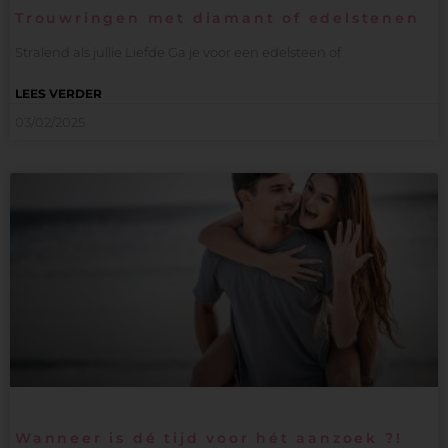
Trouwringen met diamant of edelstenen
Stralend als jullie Liefde Ga je voor een edelsteen of
LEES VERDER
03/02/2025
Wanneer is dé tijd voor hét aanzoek ?!