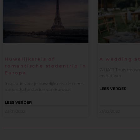
Huwelijksreis of
A wedding a
romantische stedentrip in
WHAT? Thuis trouwe
Europa
en het kan
Inspiratie voor je huwelijksreis: de meest
LEES VERDER
romantische steden van Europa!
LEES VERDER
23/01/2022
21/02/2022