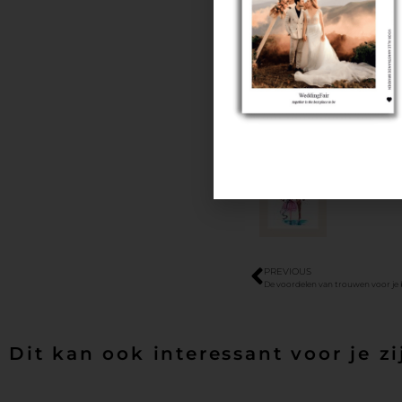
PREVIOUS
De voordelen van trouwen voor je 
Dit kan ook interessant voor je zi