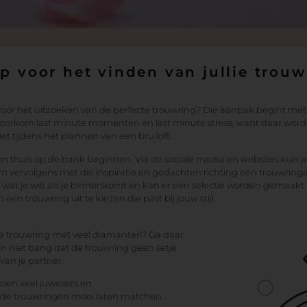
p voor het vinden van jullie trou
oor het uitzoeken van de perfecte trouwring? Die aanpak begint met 
oorkom last minute momenten en last minute stress, want daar word
iet tijdens het plannen van een bruiloft.
 thuis op de bank beginnen. Via de sociale media en websites kun j
om vervolgens met die inspiratie en gedachten richting een trouwring
n wat je wilt als je binnenkomt en kan er een selectie worden gemaak
een trouwring uit te kiezen die past bij jouw stijl.
te trouwring met veel diamanten? Ga daar
n niet bang dat de trouwring geen setje
an je partner.
en veel juweliers en
 de trouwringen mooi laten matchen.