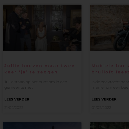
Jullie hoeven maar twee
Mobiele bar 
keer ‘ja’ te zeggen
bruiloft fees
Jullie staan op het punt om in een
Is de zoektocht naa
gemeente met
manier om een beet
LEES VERDER
LEES VERDER
21/02/2022
01/02/2022