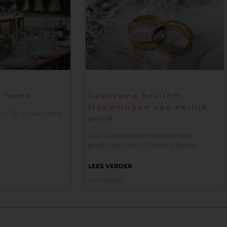
t home
Duurzame bruiloft:
trouwringen van eerlijk
n? Ja het kan echt,
goud
Laat jullie waarden voor eerlijke
producten net zo helder schijnen
LEES VERDER
24/05/2024