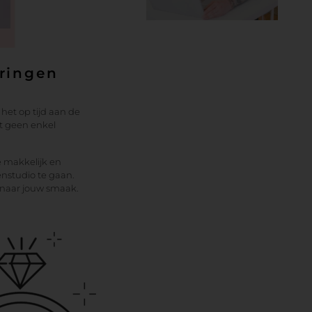
wringen
het op tijd aan de
t geen enkel
e makkelijk en
enstudio te gaan.
t naar jouw smaak.