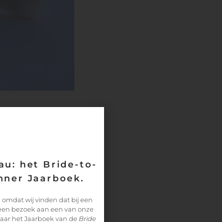
u: het Bride-to-
ner Jaarboek.
 omdat wij vinden dat bij een
 een bezoek aan een van onze
paar het Jaarboek van de
Bride