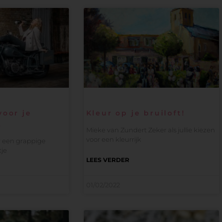
voor je
Kleur op je bruiloft!
t
Mieke van Zundert Zeker als jullie kiezen
voor een kleurrijk
r een grappige
je
LEES VERDER
01/02/2022