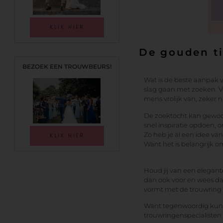
KLIK HIER
De gouden ti
BEZOEK EEN TROUWBEURS!
Wat is de beste aanpak v
slag gaan met zoeken. V
mens vrolijk van, zeker n
De zoektocht kan gewoon
snel inspiratie opdoen, 
Zo heb je al een idee va
KLIK HIER
Want het is belangrijk om 
Houd jij van een elegan
dan ook voor en wees da
vormt met de trouwring v
Want tegenwoordig kunn
trouwringenspecialisten