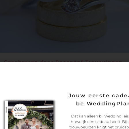
Geschreven door Rozenhof Trouwringen
Jouw eerste cadea
be WeddingPlan
Dat kan alleen bij WeddingFair,
huwelijk een cadeau hoort. Bij
trouwbeurzen krijgt het bruids