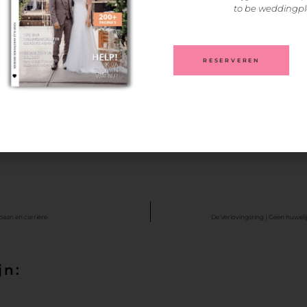
to be weddingp
RESERVEREN
baan en carrière
De Verlovingsring | Geen huwel
jn: