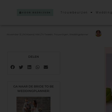
Trouwbeurzen
Wedding
VOOR BEDRIJVEN
November 15 ,
3-6 Maand
,
Met Z'n Tweeën
,
Trouwringen
,
Weddingplanner
DELEN
GA NAAR DE BRIDE TO BE
WEDDINGPLANNER: