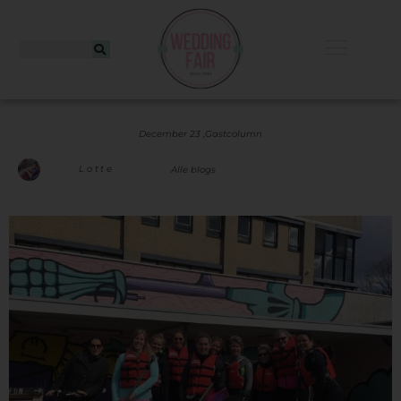
December 23 ,
Gastcolumn
Lotte
Alle blogs