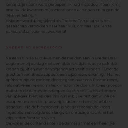
iemand: je naam werd geroepen. Ik had niets door. Toen ik mij
omdraaide kwamen mijn vriendinnen aanlopen en begon de
hele verrassing.’’
Vivianne werd aangekleed als
‘’unicorn’’
en daarna is het
gezelschap vertrokken naar haar huis, om haar spullen te
pakken: klaar voor het weekend!
Suppen en escaperoom
Na een rit in de auto kwamen de meiden aan in Breda. Daar
begonnen zij de dag met een picknick, tijdens deze picknick
kregen zij uitleg over de volgende activiteit: suppen. ‘’Door de
grachten van Breda suppen, een bijzondere ervaring.’’ Na het
opfrissen zijn de meiden doorgegaan naar een Escape room,
iets wat Vivianne enorm leuk vind om te doen. In twee groepen
moesten de dames ontsnappen uit een cel. ‘’Ik houd enorm
van speciaal biertjes, daarom was ik blij verrast dat wij na de
escaperoom een bierproeverij hadden en heerlijk hebben
gegeten.’’ Na de bierproeverij is het gezelschap de kroeg
ingedoken en volgde een lange en onrustige nacht na het
vrijgezellenfeest van Vivian.
De volgende ochtend sloten de dames af met een heerlijke