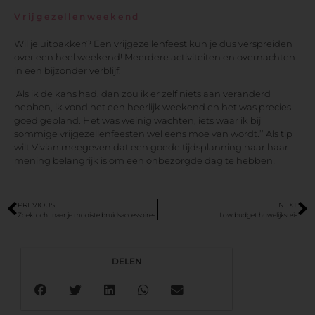
Vrijgezellenweekend
Wil je uitpakken? Een vrijgezellenfeest kun je dus verspreiden
over een heel weekend! Meerdere activiteiten en overnachten
in een bijzonder verblijf.
Als ik de kans had, dan zou ik er zelf niets aan veranderd
hebben, ik vond het een heerlijk weekend en het was precies
goed gepland. Het was weinig wachten, iets waar ik bij
sommige vrijgezellenfeesten wel eens moe van wordt.’’ Als tip
wilt Vivian meegeven dat een goede tijdsplanning naar haar
mening belangrijk is om een onbezorgde dag te hebben!
PREVIOUS
NEXT
Zoektocht naar je mooiste bruidsaccessoires
Low budget huwelijksreis
DELEN