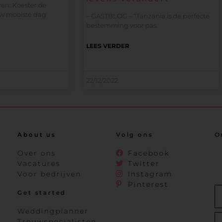
en: Koester de
uw mooiste dag
– GASTBLOG – “Tanzania is de perfecte
bestemming voor pas
LEES VERDER
22/12/2022
About us
Volg ons
O
Over ons
Facebook
Vacatures
Twitter
Voor bedrijven
Instagram
Pinterest
Get started
Weddingplanner
Trouwspecialisten