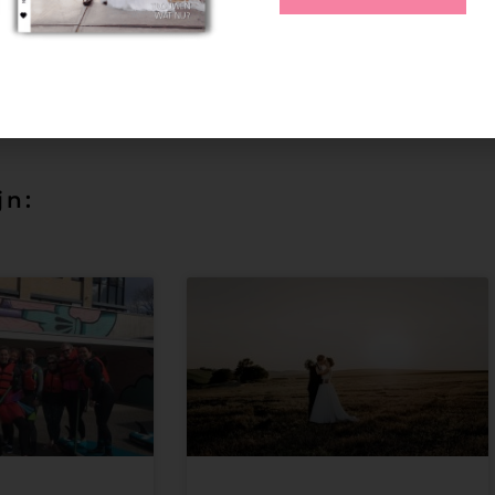
uidstaart
Tr
jn: