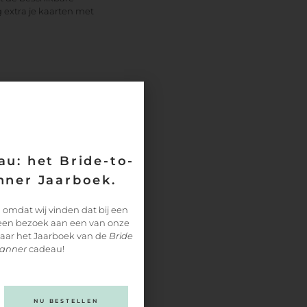
 extra je kaarten met
u: het Bride-to-
ner Jaarboek.
 omdat wij vinden dat bij een
 een bezoek aan een van onze
paar het Jaarboek van de
Bride
lanner
cadeau!
NU BESTELLEN