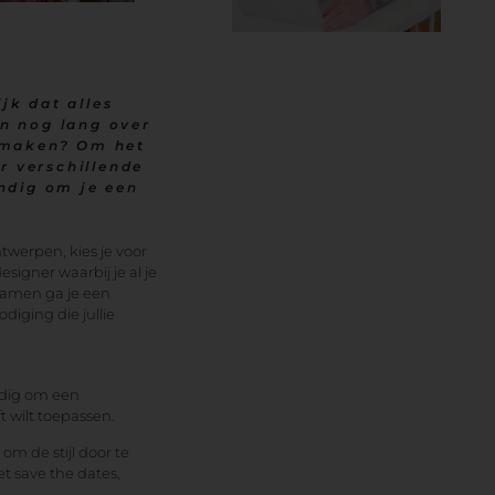
jk dat alles
en nog lang over
l maken? Om het
r verschillende
ndig om je een
twerpen, kies je voor
signer waarbij je al je
 Samen ga je een
iging die jullie
ndig om een
t wilt toepassen.
 om de stijl door te
t save the dates,