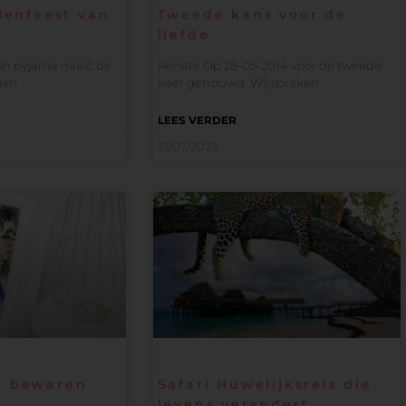
llenfeest van
Tweede kans voor de
liefde
 in pyjama naast de
Renate Op 28-05-2014 voor de tweede
ian
keer getrouwd. Wij spraken
LEES VERDER
21/07/2022
t bewaren
Safari Huwelijksreis die
levens verandert