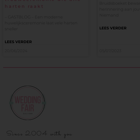
Bruidsboeket bewar
harten raakt
herinnering aan jo
Niemand
– GASTBLOG – Een moderne
huwelijksceremonie laat vele harten
LEES VERDER
sneller
LEES VERDER
20/06/2024
05/07/2023
Since 2004 with you