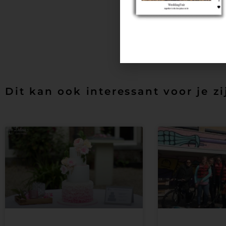
Instagram
Pinterest
PREVIOUS
Het ontwerpen van jouw unieke br
Dit kan ook interessant voor je zi