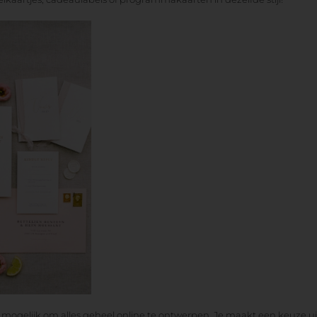
 mogelijk om alles geheel online te ontwerpen. Je maakt een keuze u