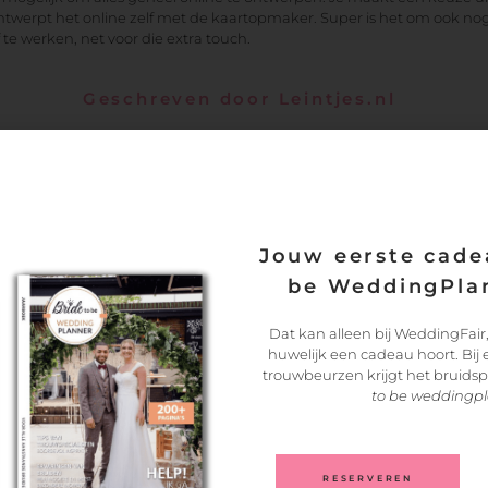
ntwerpt het online zelf met de kaartopmaker. Super is het om ook nog
 te werken, net voor die extra touch.
Geschreven door Leintjes.nl
Jouw eerste cadea
be WeddingPlan
Dat kan alleen bij WeddingFair,
huwelijk een cadeau hoort. Bij
trouwbeurzen krijgt het bruids
to be weddingp
RESERVEREN