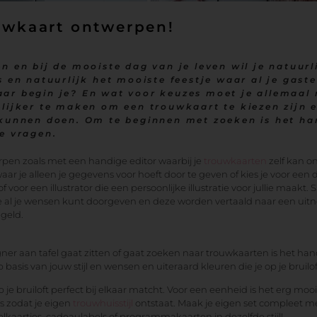
uwkaart ontwerpen!
n en bij de mooiste dag van je leven wil je natuurli
s en natuurlijk het mooiste feestje waar al je gast
ar begin je? En wat voor keuzes moet je allemaa
elijker te maken om een trouwkaart te kiezen zijn e
 kunnen doen. Om te beginnen met zoeken is het ha
te vragen.
erpen zoals met een handige editor waarbij je
trouwkaarten
zelf kan on
r je alleen je gegevens voor hoeft door te geven of kies je voor een de
oor een illustrator die een persoonlijke illustratie voor jullie maakt.
 al je wensen kunt doorgeven en deze worden vertaald naar een uitnod
geld.
ner aan tafel gaat zitten of gaat zoeken naar trouwkaarten is het ha
sis van jouw stijl en wensen en uiteraard kleuren die je op je bruilof
p je bruiloft perfect bij elkaar matcht. Voor een eenheid is het erg mooi
ms zodat je eigen
trouwhuisstijl
ontstaat. Maak je eigen set compleet me
elkaartjes, cadeaulabels of programmakaarten in dezelfde stijl!