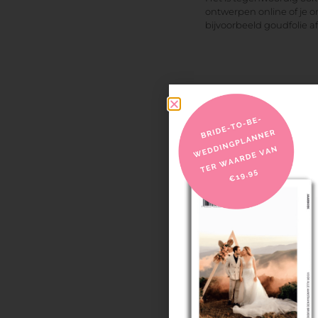
ontwerpen online of je o
bijvoorbeeld goudfolie af
Facebook