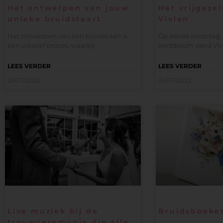
Het ontwerpen van jouw
Het vrijgeze
unieke bruidstaart
Vivian
Het ontwerpen van een bruidstaart is
Op eerste kerstdag,
een creatief proces, waarbij
kerstboom werd Viv
LEES VERDER
LEES VERDER
21/07/2022
21/07/2022
Live muziek bij de
Bruidsboeke
trouwceremonie die álle