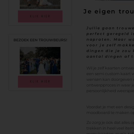
Je eigen tro
KLIK HIER
Jullie gaan trouwe
perfect geregeld i
napraten. Maar wa
BEZOEK EEN TROUWBEURS!
voor je zelf makk
dingen die je zou
aantal dingen af 
Wil je zelf kaarten ontw
een semi custom kaart waa
wensen kan doorgeven of v
KLIK HIER
ontwerpproces in waar je
persoonlijkheid weerspie
Voordat je met een desig
moodboard te maken op ba
Zo zorg je ook dat alles o
trekken in heel veel ite
menukaarten, rsvp’s, taf