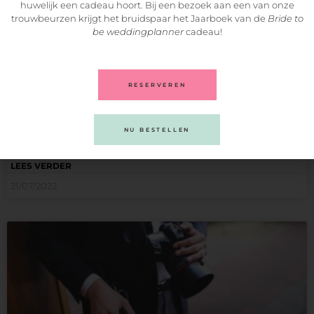
huwelijk een cadeau hoort. Bij een bezoek aan een van onze
trouwbeurzen krijgt het bruidspaar het Jaarboek van de
Bride to
be weddingplanner
cadeau!
RESERVEREN
I Said Yes!
Een van de meest magische, intieme en liefdevolle momenten
NU BESTELLEN
van
LEES VERDER
21/07/2022