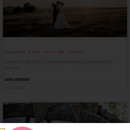
Tweede kans voor de liefde
Renate Op 28-05-2014 voor de tweede keer getrouwd. Wij
spraken
LEES VERDER
21/07/2022