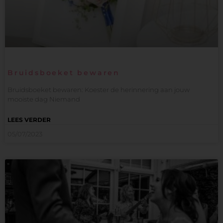
Bruidsboeket bewaren
Bruidsboeket bewaren: Koester de herinnering aan jouw
mooiste dag Niemand
LEES VERDER
05/07/2023