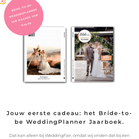
Safari Huwelijksreis die levens verandert
– GASTBLOG – “Tanzania is de perfecte bestemming voor pas
LEES VERDER
22/12/2022
Jouw eerste cadeau: het Bride-to-
be WeddingPlanner Jaarboek.
Dat kan alleen bij WeddingFair, omdat wij vinden dat bij een