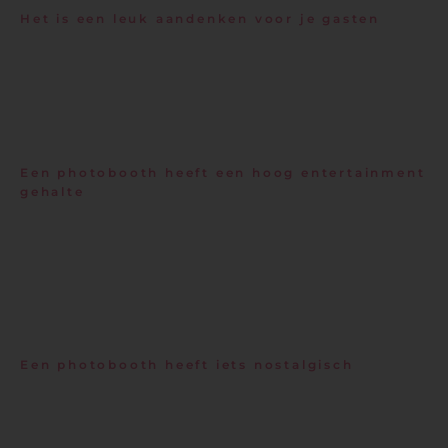
Het is een leuk aandenken voor je gasten
De kans is groot dat elk van je gasten de photobooth wil proberen met
een familielid, hun partner of met vrienden. De fotoprint die vervolgens
uitgedraaid wordt is een leuk aandenken aan jouw bruiloft. Je gasten
hebben meteen een tastbaar iets wat hen automatisch herinnert aan de
speciale dag!
Een photobooth heeft een hoog entertainment
gehalte
Zoals eerder gezegd heeft een photobooth een hoog
entertainmentgehalte dankzij het simpele gebruik – je hoeft meestal
alleen maar te poseren en op een knopje te drukken – en de vele
verschillende
props
die een photobooth persoonlijker maken. Daarbij is
een photobooth leuk voor alle leeftijden; je neefje van 8 kan er gebruiken
van maken, maar je opa en oma ook!
Een photobooth heeft iets nostalgisch
Vroeger waren er geen smartphones en camera’s om snel een foto mee
te maken, maar moesten mensen naar een
photostudio
voor een
knappe foto! Om deze reden heeft een photobooth wel iets nostalgisch.