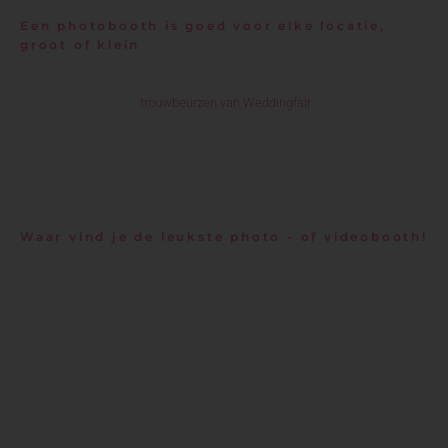
Een photobooth is goed voor elke locatie,
groot of klein
Een photobooth hoeft niet perse een hokje te zijn wat veel ruimte in
beslag neemt! Op de
trouwbeurzen van Weddingfair
ontdek je alle
mogelijkheden voor het samenstellen van jouw ideale photobooth; klein
of groot, met bepaalde props, een bijzondere backdrop… alles kan
worden uitgedacht. Een photobooth kan bijvoorbeeld ook bestaan uit een
speciale camera plus statief en een coole backdrop. Zo’n set-up neemt
niet veel ruimte in!
Waar vind je de leukste photo - of videobooth!
Een photobooth is
fun
en persoonlijk. Bovendien is een photobooth aan
te passen naar elk soort thema en zijn kleine ruimtes geen issue. Een
photobooth op je bruiloft is
hot
! Ben jij opzoek naar de ideale photobooth
die perfect past bij jouw bruiloft? Op de beurzen van WeddingFair vind je
verschillende photobooth-experts die zullen luisteren naar jouw wensen
om samen tot de ideale photobooth te komen! Daarnaast zijn er nog veel
meer specialisten uit verschillende branches die je kunt ontmoeten en je
kunnen helpen met het samenstellen van jouw ideale bruiloft!
Zou jij een photobooth op je bruiloft willen?