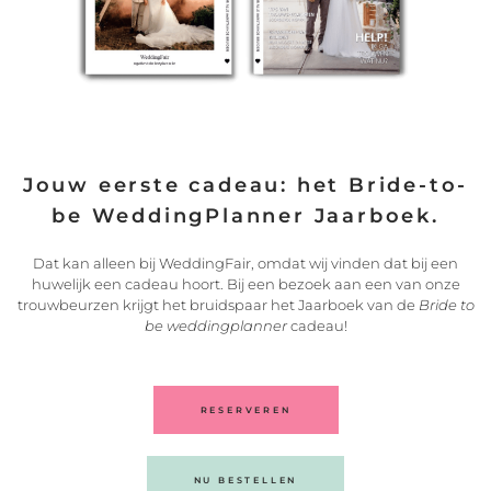
Jouw eerste cadeau: het Bride-to-
be WeddingPlanner Jaarboek.
Dat kan alleen bij WeddingFair, omdat wij vinden dat bij een
Minimalistische trouwjurken trend
huwelijk een cadeau hoort. Bij een bezoek aan een van onze
trouwbeurzen krijgt het bruidspaar het Jaarboek van de
Bride to
In de voortdurende ontwikkelingen in de wereld van
be weddingplanner
cadeau!
bruidsmode is
LEES VERDER
24/05/2024
RESERVEREN
NU BESTELLEN