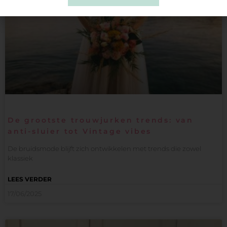
De grootste trouwjurken trends: van
anti-sluier tot Vintage vibes
De bruidsmode blijft zich ontwikkelen met trends die zowel
klassiek
LEES VERDER
17/06/2025