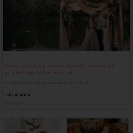
Deze wedding trend is hot! Bogen en
pilaren op jouw bruiloft
Een boog, of wedding arch zoals ze dat in het
LEES VERDER
16/05/2024