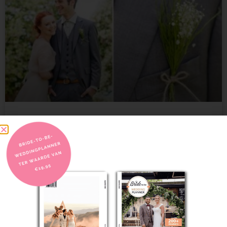
Ga jij voor Eco bruiloft? Gun jezelf een
‘Ecotastic’ bruiloft!
Kies jij voor een Eco bruiloft?? Gun jezelf een ‘Ecotastic’
LEES VERDER
16/05/2024