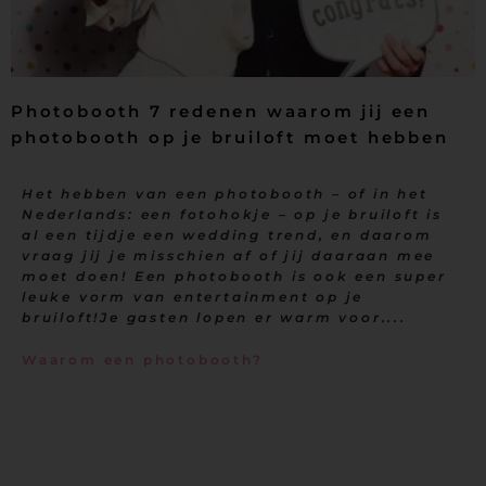
Photobooth 7 redenen waarom jij een
photobooth op je bruiloft moet hebben
Het hebben van een photobooth – of in het
Nederlands: een fotohokje – op je bruiloft is
al een tijdje een wedding trend, en daarom
vraag jij je misschien af of jij daaraan mee
moet doen! Een photobooth is ook een super
leuke vorm van entertainment op je
bruiloft!Je gasten lopen er warm voor....
Waarom een photobooth?
In dit artikel delen we een aantal goede redenen met je die vertellen
waarom jij een photobooth op je bruiloft nodig hebt. Én we vertellen je
ook hoe je aan de perfecte photobooth voor jouw
big day
komt. Lees snel
verder!