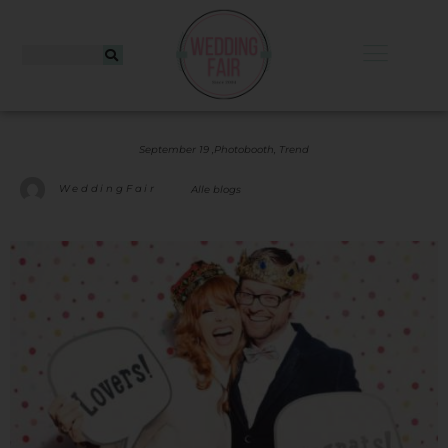
September 19 ,
Photobooth
,
Trend
WeddingFair
Alle blogs