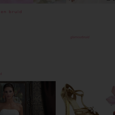
sen bruid
haar kindertijd al een echte showgirl en is geboren voor de spotlights. Ze is ge
s wat sprankelt, schittert en glanst. Deze look is perfect voor de bruid die haar 
t haar droomlocatie, huwelijksreis en de perfecte jurk al in gedachten. Haar ju
ie halslijn. De glanzende stof laat de vamp in deze
glamourbruid
los! Haar rug is 
id is vastgezet in een los gevlochten zijknot. De bruidsmake-up mag opvallen: g
 glamour bruid. Ook smokey eyes zijn erg geschikt en voor de Great Gatsby style 
ordt nog mooier met een bronzer en wimperextensions zorgen voor een verblind
id