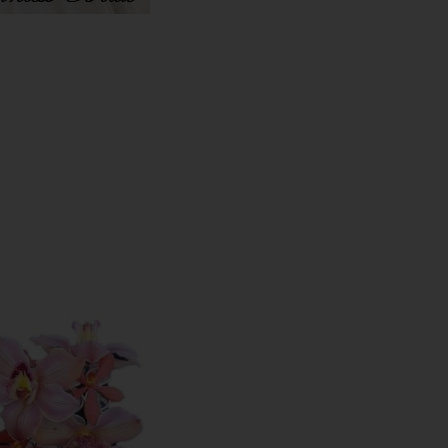
ïnspireerd door Hollywood
gasten wilt overweldigen
rk is afgezet met Swarovski
versierd met knopen van
linsterende oogleden en
ben je aan het juiste
ende oogopslag. Be