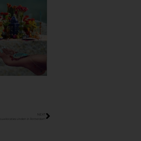
NEXT
ouwlocaties vinden in Rotterdam