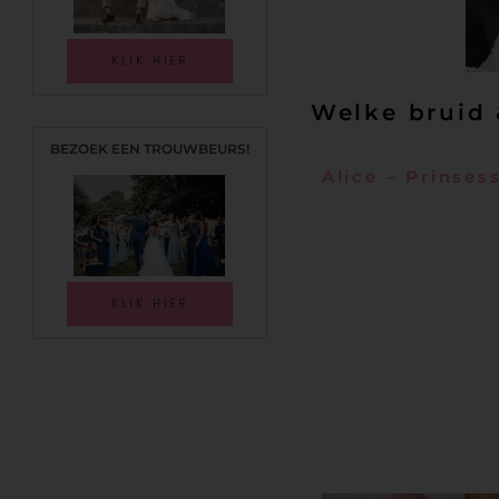
KLIK HIER
Welke bruid 
BEZOEK EEN TROUWBEURS!
Alice – Prinses
De prinsessenbruid: een bru
ingrediënten van haar bruilo
sprookjes Assepoester of Sne
parels of pailletten. De rok
KLIK HIER
De sieraden zijn opvallend, 
daarin vastgezet. Het opges
Het kapsel houdt je zacht en 
De bruidsmake-up is zacht en 
codewoorden voor deze look!
adembenemend entree.
Kis