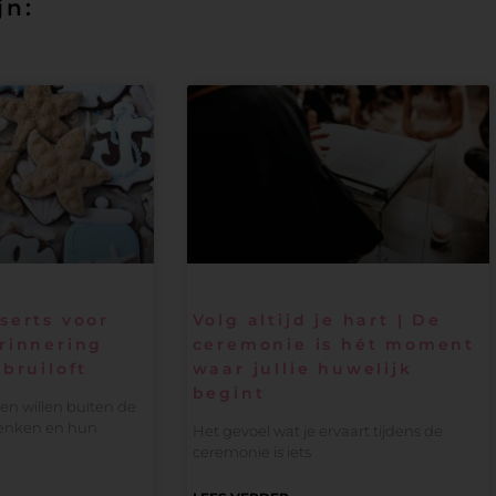
jn:
serts voor
Volg altijd je hart | De
rinnering
ceremonie is hét moment
bruiloft
waar jullie huwelijk
begint
n willen buiten de
enken en hun
Het gevoel wat je ervaart tijdens de
ceremonie is iets