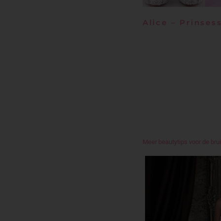
Alice – Prinses
Onze glamour bruid is sinds 
glamour en ze houdt van alle
met haar schoonheid. Ze heef
kristallen en heeft een illus
het mooiste satijn.
Het haar van de glamour bru
lippen zijn een must voor de
adres. De sunkissed huid w
glamourous!
Meer beautytips voor de bru