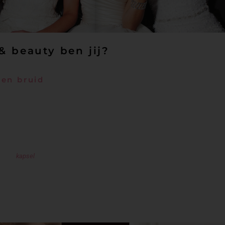
& beauty ben jij?
sen bruid
id die haar hele leven van deze dag gedroomd heeft. Klassieke elegantie en spro
ft. De mooiste dag van haar leven wordt een sprookje! De bruidsjurk is geïnspiree
euwwitje. De jurk heeft een sweetheart halslijn en een strak lijfje afgezet met 
 is weelderig en breed aan de onderkant, waardoor het mooi zwiert tijdens de dans
afgezet met kristallen of strass steentjes. Het haar van de prinsessenbruid is opg
token
kapsel
mag iets losser! Tegenwoordig is niet elk haartje meer weggewerkt
stijlvol door het met spelden vast te zetten en ietwat warrig te laten.
romantisch. De lippen zijn vol en lichtroze met een kleine glitter. Subtiel, klassi
 De prinsessenbruid heeft genoeg aan een klein beetje glans en kleur op de lip
sable lips
zullen leiden tot een schitterende bruidsmake-up.