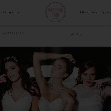
planner
Alles Over Trou
WeddingFair
Alle blogs