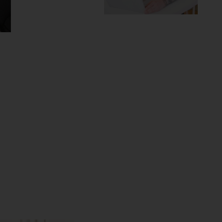
okjesachtige sferen zijn de
rd op de jurken uit de
borduursel, glinsterende
.
estoken, haar sluier is
 met pinnetjes en haarlak.
ek en naturel zijn de
pen voor een