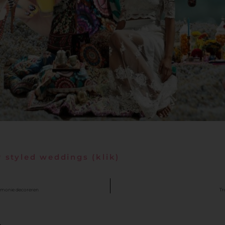
 styled weddings (klik)
remonie decoreren
Tr