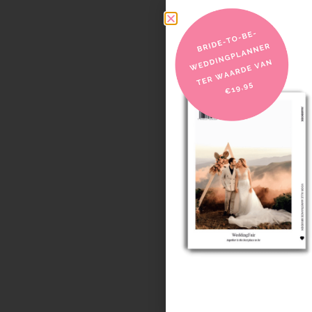
Na de prinsessenjurk wil
vallende jurk passen. De
staan, maar wel een stu
prinsessenjurk.
Mijn droomjurk zat er ni
dat ik niet bang hoef te 
niet zal staan, als ik str
droomjurk.