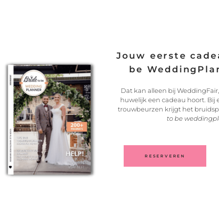
de ik toch graag een soepeler
ze jurk vond ik ook wel mooi
k minder mooi dan de
Jouw eerste cadea
et tussen, maar ik weet nu wel
be WeddingPlan
zijn dat een prinsessenjurk mij
aks écht op zoek ga naar mijn
Dat kan alleen bij WeddingFair,
huwelijk een cadeau hoort. Bij
trouwbeurzen krijgt het bruids
to be weddingp
RESERVEREN
04. De professionals van de dag
Klik op de professionals om hun ervaring te lezen.