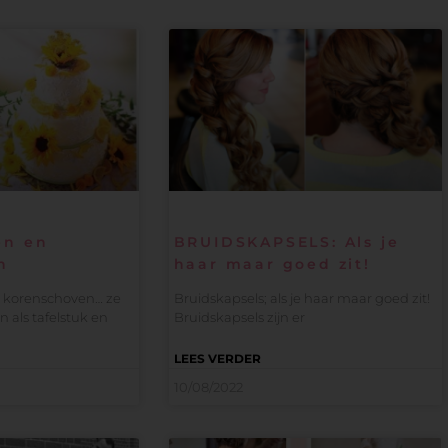
en en
BRUIDSKAPSELS: Als je
n
haar maar goed zit!
korenschoven… ze
Bruidskapsels; als je haar maar goed zit!
 als tafelstuk en
Bruidskapsels zijn er
LEES VERDER
10/08/2022