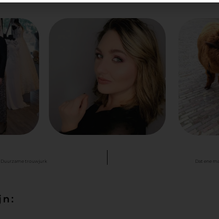
 | Duurzame trouwjurk
Dat ene ma
jn: