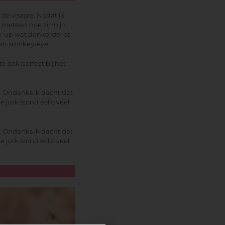
de visagie. Nadat ik
j meteen hoe zij mijn
e-up wat donkerder te
en smokey-eye.
e ook perfect bij het
n. Ondanks ik dacht dat
e jurk stond echt veel
n. Ondanks ik dacht dat
e jurk stond echt veel