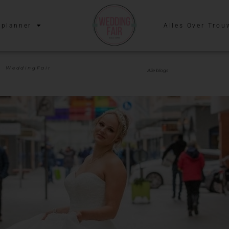
planner
Alles Over Trou
WeddingFair
Alle blogs