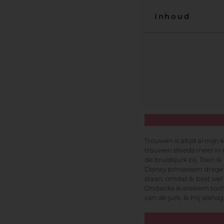
Inhoud
01. Voor de passessi
02. Dag van de pass
03. Mijn ervaring
04. De professional
Trouwen is altijd al mij
trouwen steeds meer in m
de bruidsjurk bij. Toen i
Disney prinsessen dragen
staan, omdat ik best wel
Ondanks ik stiekem toch 
van de jurk, ik mij alsnog