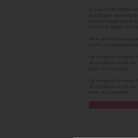
Ik was van de meiden als
aan Brigitte had verteld 
haar en visagie moest d
maken. Ik draag normaa
Als ik aan mijn bruidslo
thema. Als accessoire kre
Op advies van Elma en Yv
dit mij absoluut niet zou
beter dan verwacht!
Op advies van Elma en Yv
dit mij absoluut niet zou
beter dan verwacht!