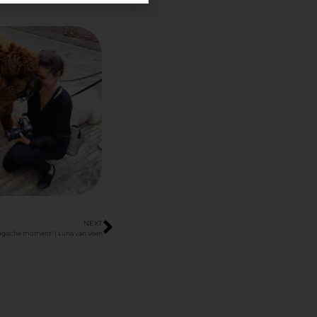
NEXT
gische moment! | Luna van Veen