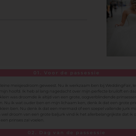
e
essie
s van de dag
01. Voor de passessie
n kleine meisjesdroom geweest. Nu ik werkzaam ben bij WeddingFair, l
ijn hoofd. Ik heb al lang nagedacht over mijn perfecte bruiloft en daa
k klein was droomde ik altijd van een grote, oogverblindende prinsessen
. Nu ik wat ouder ben en mijn lichaam ken, denk ik dat een grote prin
 klein ben. Nu denk ik dat een mermaid of een soepel vallende jurk mij
wel droom van een grote baljurk vind ik het allerbelangrijkste dat ik
 een prinses zal voelen.
02. Dag van de passessie