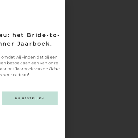
u: het Bride-to-
ner Jaarboek.
 omdat wij vinden dat bij een
 een bezoek aan een van onze
paar het Jaarboek van de
Bride
lanner
cadeau!
NU BESTELLEN