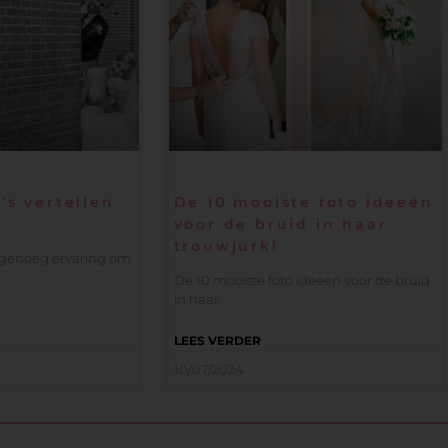
’s vertellen
De 10 mooiste foto ideeën
l
voor de bruid in haar
trouwjurk!
t genoeg ervaring om
De 10 mooiste foto ideeën voor de bruid
in haar
LEES VERDER
10/07/2024