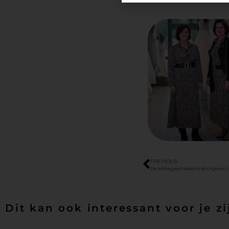
PREVIOUS
De liefdesgeschiedenis doorgeven
Dit kan ook interessant voor je zi