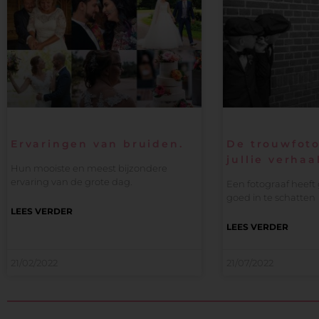
Ervaringen van bruiden.
De trouwfoto
jullie verhaa
Hun mooiste en meest bijzondere
ervaring van de grote dag.
Een fotograaf heef
goed in te schatten
LEES VERDER
LEES VERDER
21/02/2022
21/07/2022