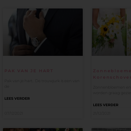
PAK VAN JE HART
Zonnebloem
Korenschove
Pak van je hart.. De trouwjurk is een van
de
Zonnenbloemen en 
worden graag gezien
LEES VERDER
LEES VERDER
07/12/2021
21/12/2021