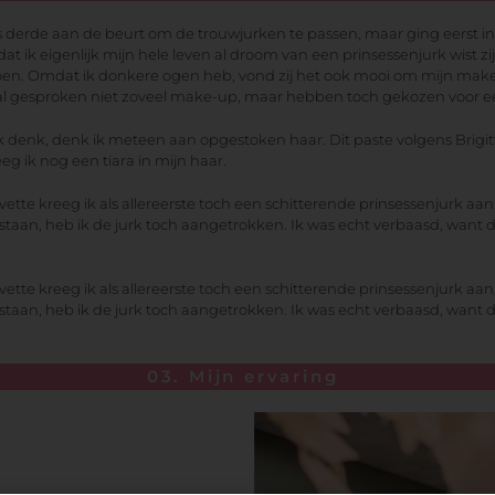
 derde aan de beurt om de trouwjurken te passen, maar ging eerst in 
dat ik eigenlijk mijn hele leven al droom van een prinsessenjurk wist zi
oen. Omdat ik donkere ogen heb, vond zij het ook mooi om mijn mak
l gesproken niet zoveel make-up, maar hebben toch gekozen voor e
ok denk, denk ik meteen aan opgestoken haar. Dit paste volgens Brigitt
eg ik nog een tiara in mijn haar.
ette kreeg ik als allereerste toch een schitterende prinsessenjurk aa
 staan, heb ik de jurk toch aangetrokken. Ik was echt verbaasd, want d
ette kreeg ik als allereerste toch een schitterende prinsessenjurk aa
 staan, heb ik de jurk toch aangetrokken. Ik was echt verbaasd, want d
03. Mijn ervaring