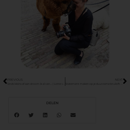
PREVIOUS
NEXT
Sinds kleins af aan droom ik al van…. | Lotte van Duijn
Statement maken op je duurzame bruiloft: juist vandaag
DELEN