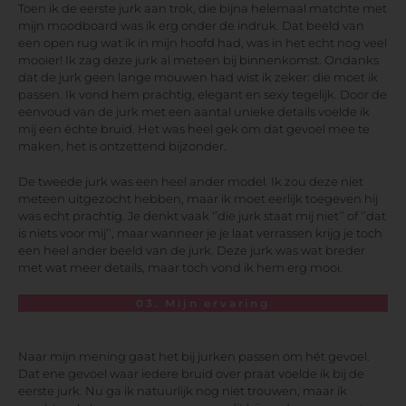
Toen ik de eerste jurk aan trok, die bijna helemaal matchte met
mijn moodboard was ik erg onder de indruk. Dat beeld van
een open rug wat ik in mijn hoofd had, was in het echt nog veel
mooier! Ik zag deze jurk al meteen bij binnenkomst. Ondanks
dat de jurk geen lange mouwen had wist ik zeker: die moet ik
passen. Ik vond hem prachtig, elegant en sexy tegelijk. Door de
eenvoud van de jurk met een aantal unieke details voelde ik
mij een échte bruid. Het was heel gek om dat gevoel mee te
maken, het is ontzettend bijzonder.
De tweede jurk was een heel ander model. Ik zou deze niet
meteen uitgezocht hebben, maar ik moet eerlijk toegeven hij
was echt prachtig. Je denkt vaak ‘’die jurk staat mij niet’’ of ‘’dat
is niets voor mij’’, maar wanneer je je laat verrassen krijg je toch
een heel ander beeld van de jurk. Deze jurk was wat breder
met wat meer details, maar toch vond ik hem erg mooi.
03. Mijn ervaring
Naar mijn mening gaat het bij jurken passen om hét gevoel.
Dat ene gevoel waar iedere bruid over praat voelde ik bij de
eerste jurk. Nu ga ik natuurlijk nog niet trouwen, maar ik