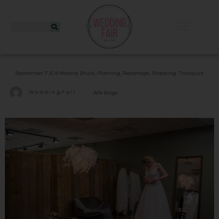
September 7 ,
6-9 Maand
,
Bruid
,
Planning
,
Reportage
,
Shopping
,
Trouwjurk
WeddingFair
Alle blogs