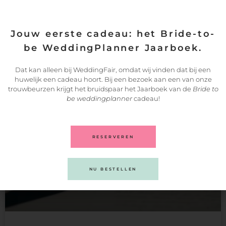
KLIK HIER
Jouw eerste cadeau: het Bride-to-
be WeddingPlanner Jaarboek.
Dat kan alleen bij WeddingFair, omdat wij vinden dat bij een
Dit kan ook interessant voor je zijn:
huwelijk een cadeau hoort. Bij een bezoek aan een van onze
trouwbeurzen krijgt het bruidspaar het Jaarboek van de
Bride to
be weddingplanner
cadeau!
RESERVEREN
NU BESTELLEN