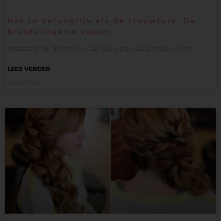
Net zo belangrijk als de trouwjurk: De
bruidslingerie kopen
Waarschijnlijk droom je al van jouw trouwdag sinds je klein
LEES VERDER
13/08/2023