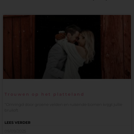
Trouwen op het platteland
“Omringd door groene velden en ruisende bomen krijgt jullie
bruiloft
LEES VERDER
09/09/2025