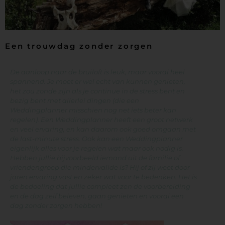
Een trouwdag zonder zorgen
De aanloop naar de bruiloft is leuk, maar vooral heel
spannend. Je moet er wel echt van kunnen genieten,
het zou zonde zijn als je continue in de stress bent en
bezig bent met allerlei dingen (die een
Weddingplanner misschien nog net iets beter kan
regelen). Een Weddingplanner heeft een groot netwerk
en veel ervaring, en kan daarom ook goed omgaan met
de last-minute stress. Ook kan een Weddingplanner
eigenlijk alles voor je regelen wat maar ook nodig is.
Hebben jullie bijvoorbeeld iemand uit de familie of
vriendengroep die mindervalide is? Hij of zij weet door
jaren ervaring vast en zeker wat voor te bedenken. Het is
de bedoeling dat jullie compleet zen de voorbereiding
en de dag zelf beleven, gaan genieten en vooral een
dag zonder zorgen hebben!