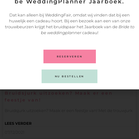
be WeddingPlanner Jaarboek.
Dat kan alleen bij WeddingFair, omdat wij vinden dat bij een
huwelijk een cadeau hoort. Bij een bezoek aan een van onze
trouwbeurzen krijgt het bruidspaar het Jaarboek van de
Bride to
be weddingplanner
cadeau!
RESERVEREN
NU BESTELLEN
Bruidsjurk uitzoeken? Maak er een
feestje van!
Bruidsjurk uitzoeken? Maak er een feestje van! Met de trouwjurk
LEES VERDER
07/12/2021