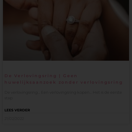
De Verlovingsring | Geen
huwelijksaanzoek zonder verlovingsring
De verlovingsring… Een verlovingsring kopen… Het is de eerste
stap
LEES VERDER
21/02/2022