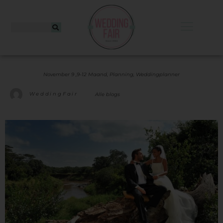
November 9 ,
9-12 Maand
,
Planning
,
Weddingplanner
WeddingFair
Alle blogs