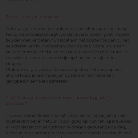
Denk aan je locatie!
Net zoals je het weer controleert om er zeker van te zijn dat je
het juiste schoeisel draagt ​​voordat je naar buiten gaat, moeten
bruiden niet vergeten hun locatie in het oog te houden bij het
selecteren van hun schoenen-voor-dé-dag, vooral als je een
buitenceremonie hebt, op een gras gazon of op het strand. Je
trouwlocatie zal van invloed zijn op hoeveel hak je moet
dragen.
Proberen er gracieus uit te zien als je door het zand op een
strand loopt, is veel moeilijker op hakken dan door een
gangpad in een kerk slenteren!”
1 of 2 paar schoenen voor overdag en 's
avonds?
Trouwschoenen kiezen hangt niet alleen af van je jurk en de
locatie! Je moet er natuurlijk ook goed op kunnen lopen! Je kan
er voor kiezen om één schoen te dragen gedurende de dag,
kies dan een comfortabele trouwschoen zoals bijvoorbeeld een