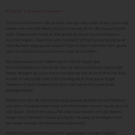
Platte trouwschoenen
De trouwschoenen die je kiest, hangt natuurlijk af van jouw stijl,
maar ook wat het beste bij jouw trouwjurk en de trouw locatie
past. Daarnaast moet je ook goed op jouw trouwschoenen
kunnen lopen. Geen fan van hakken? Of ben je bang dat je er
niet de hele dag op kan lopen? Dan is het misschien een goed
idee om platte trouwschoenen aan te schaffen.
Bruidssneakers zijn helemaal in trend! Naast dat
bruidssneakers in trend zijn kun je deze schoenen natuurlijk
beter dragen als jouw trouw locatie op het strand of in het bos
is. Het is natuurlijk niet echt handig als je met jouw
hoge
hakken of
open ballerina’s
door het zand of onverharde
paadjes loopt!
Ballerina’s zijn de oplossing als je graag de feeling wilt hebben
van een mooie pump maar wel met beide voeten op de grond
wilt staan. Je kan er natuurlijk ook voor kiezen om de dag te
beginnen met een mooie pump en de dag te eindigen met
een paar mooie comfortabele ballerina’s!
Platte trouwschoenen kunnen gedragen worden tijdens