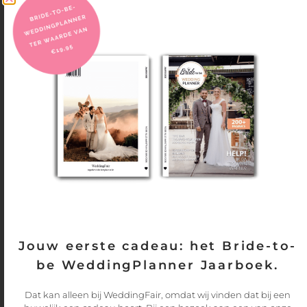
Bekijk
hier
de komende WeddingFairs
Trouwschoenen voor de bruidegom
Trouwschoenen vinden voor de bruidegom is net zo belangrijk
als voor de bruid! Heeft jou aanstaande man nog geen
trouwschoenen kunnen vinden? Neem dan
hier
een kijkje!
Jouw eerste cadeau: het Bride-to-
be WeddingPlanner Jaarboek.
Dat kan alleen bij WeddingFair, omdat wij vinden dat bij een