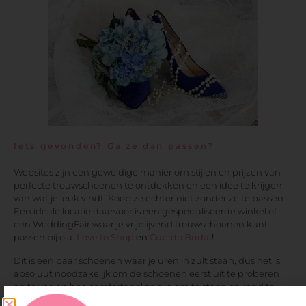
Iets gevonden? Ga ze dan passen?
Websites zijn een geweldige manier om stijlen en prijzen van
perfecte trouwschoenen te ontdekken en een idee te krijgen
van wat je leuk vindt. Koop ze echter niet zonder ze te passen.
Een ideale locatie daarvoor is een gespecialiseerde winkel of
een WeddingFair waar je vrijblijvend trouwschoenen kunt
passen bij o.a.
Love to Shop
en
Cupido Bridal
!
Dit is een paar schoenen waar je uren in zult staan, dus het is
absoluut noodzakelijk om de schoenen eerst uit te proberen
en te voelen hoe comfortabel ze zijn om te staan en rond te
lopen voordat je je pinpas doorhaalt.