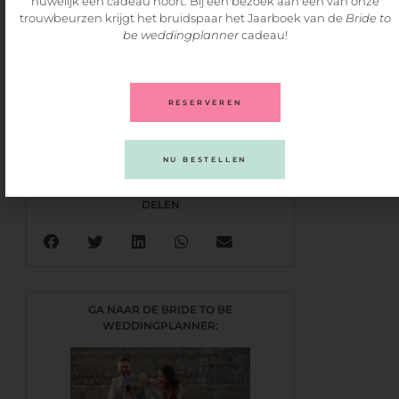
huwelijk een cadeau hoort. Bij een bezoek aan een van onze
trouwbeurzen krijgt het bruidspaar het Jaarboek van de
Bride to
be weddingplanner
cadeau!
Het kiezen van de perfecte trouwschoenen blijft lastig! Wij
hopen met deze blog jou keuze iets makkelijker gemaakt te
kunnen hebben!
RESERVEREN
PREVIOUS
NEXT
De Verlovingsring | Geen huwelijksaanzoek zonder verlovingsring
Platte trouwschoenen; welke trouwschoenen passen bij jou?
NU BESTELLEN
DELEN
GA NAAR DE BRIDE TO BE
WEDDINGPLANNER: