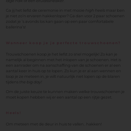
lage hak
of een
bruidssneaker
.
Ga jij het liefst de ceremonie in met mooie
high heels
maar ben
je niet zo’n ervaren hakkenloper? Ga dan voor 2 paar schoenen
zodat je ’s avonds los kan gaan op een paar comfortabele
ballerina’s!
Wanneer koop je je perfecte trouwschoenen?
Trouwschoenen koop je het liefst zo snel mogelijk! Zo kan je
namelijk al beginnen met het inlopen van je schoenen. Het is
een aanrader om na aanschaffing van de schoenen er al een
aantal keer in huis op te lopen. Zo kun je er al aan wennen en
loop je ze meteen in, je wilt natuurlijk niet lopen op de blaren
tijdens
the big day!
Om de juiste keuze te kunnen maken welke trouwschoenen je
moet kopen hebben wij er een aantal op een rijtje gezet.
Heels!
Om meteen met de deur in huis te vallen.. hakken!