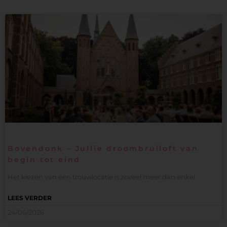
Bovendonk – Jullie droombruiloft van
begin tot eind
Het kiezen van een trouwlocatie is zoveel meer dan enkel
LEES VERDER
24/06/2026