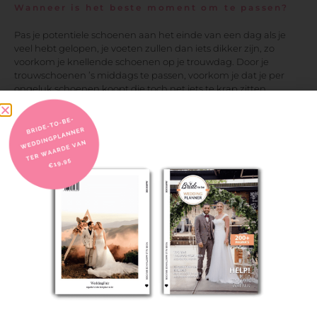
Wanneer is het beste moment om te passen?
Pas je potentiele schoenen aan het einde van een dag als je
veel hebt gelopen, je voeten zullen dan iets dikker zijn, zo
voorkom je knellende schoenen op je trouwdag. Door je
trouwschoenen ’s middags te passen, voorkom je dat je per
ongeluk schoenen koopt die toch net iets te krap zitten.
Wij hopen dat je met deze tips helemaal voorbereid bent op
het kopen van dé perfecte trouwschoenen voor heren. Voor
welke type schoen zou jij gaan?
PREVIOUS
NEXT
Bohemian bruiloft styling: inspirerende real-wedding foto’s
Bruidsmanicure Top 5
DELEN