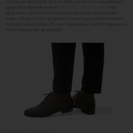
styling van de bruiloft. Je kunt zelfs voor stoere cowboylaarzen
gaan als je bijvoorbeeld een
bruiloft op een boerderij
hebt!
Als je liever wel nette schoenen draagt, maar wel een twist
eraan wilt geven, kun je kiezen voor een paar nette schoenen
met een leuk motiefje of in een hippe kleur (wellicht bijpassend
bij het thema van de bruiloft).
Half hoge herenschoen