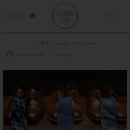
Juni 29 ,
Bruidegom
,
Tips
,
Trouwschoenen
WeddingFair
Alle blogs