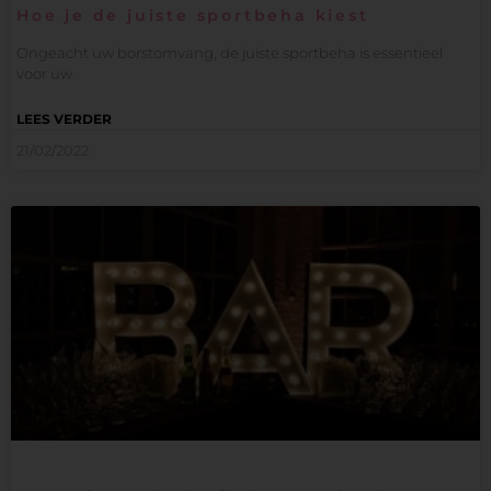
Hoe je de juiste sportbeha kiest
Ongeacht uw borstomvang, de juiste sportbeha is essentieel
voor uw
LEES VERDER
21/02/2022