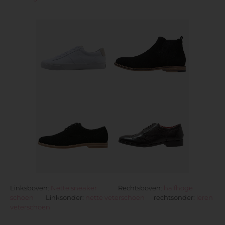
Linksboven:
Nette sneaker
Rechtsboven:
halfhoge
schoen
Linksonder:
nette veterschoen
rechtsonder:
leren
veterschoen