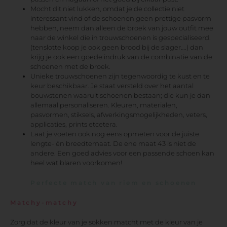
Mocht dit niet lukken, omdat je de collectie niet
interessant vind of de schoenen geen prettige pasvorm
hebben, neem dan alleen de broek van jouw outfit mee
naar de winkel die in trouwschoenen is gespecialiseerd.
(tenslotte koop je ook geen brood bij de slager….) dan
krijg je ook een goede indruk van de combinatie van de
schoenen met de broek.
Unieke trouwschoenen zijn tegenwoordig te kust en te
keur beschikbaar. Je staat versteld over het aantal
bouwstenen waaruit schoenen bestaan; die kun je dan
allemaal personaliseren. Kleuren, materialen,
pasvormen, stiksels, afwerkingsmogelijkheden, veters,
applicaties, prints etcetera.
Laat je voeten ook nog eens opmeten voor de juiste
lengte- én breedtemaat. De ene maat 43 is niet de
andere. Een goed advies voor een passende schoen kan
heel wat blaren voorkomen!
Perfecte match van riem en schoenen
Matchy-matchy
Zorg dat de kleur van je sokken matcht met de kleur van je