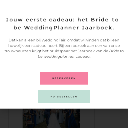
GA NAAR DE BRIDE TO BE
WEDDINGPLANNER:
Jouw eerste cadeau: het Bride-to-
be WeddingPlanner Jaarboek.
Dat kan alleen bij WeddingFair, omdat wij vinden dat bij een
huwelijk een cadeau hoort. Bij een bezoek aan een van onze
trouwbeurzen krijgt het bruidspaar het Jaarboek van de
Bride to
be weddingplanner
cadeau!
KLIK HIER
RESERVEREN
BEZOEK EEN TROUWBEURS!
NU BESTELLEN