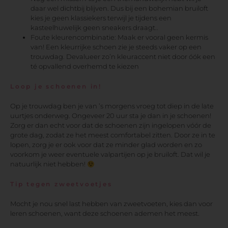
daar wel dichtbij blijven. Dus bij een bohemian bruiloft
kies je geen klassiekers terwijl je tijdens een
kasteelhuwelijk geen sneakers draagt..
Foute kleurencombinatie: Maak er vooral geen kermis
van! Een kleurrijke schoen zie je steeds vaker op een
trouwdag. Devalueer zo’n kleuraccent niet door óók een
té opvallend overhemd te kiezen
Loop je schoenen in!
Op je trouwdag ben je van ’s morgens vroeg tot diep in de late
uurtjes onderweg. Ongeveer 20 uur sta je dan in je schoenen!
Zorg er dan echt voor dat de schoenen zijn ingelopen vóór de
grote dag, zodat ze het meest comfortabel zitten. Door ze in te
lopen, zorg je er ook voor dat ze minder glad worden en zo
voorkom je weer eventuele valpartijen op je bruiloft. Dat wil je
natuurlijk niet hebben!
Tip tegen zweetvoetjes
Mocht je nou snel last hebben van zweetvoeten, kies dan voor
leren schoenen, want deze schoenen ademen het meest.