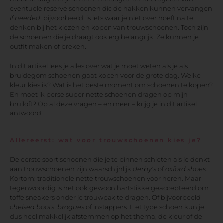
eventuele reserve schoenen die de hakken kunnen vervangen
if needed
, bijvoorbeeld, is iets waar je niet over hoeft na te
denken bij het kiezen en kopen van trouwschoenen. Toch zijn
de schoenen die je draagt óók erg belangrijk. Ze kunnen je
outfit maken of breken.
In dit artikel lees je alles over wat je moet weten als je als
bruidegom schoenen gaat kopen voor de grote dag. Welke
kleur kies ik? Wat is het beste moment om schoenen te kopen?
En moet ik perse super nette schoenen dragen op mijn
bruiloft? Op al deze vragen – en meer – krijg je in dit artikel
antwoord!
Allereerst: wat voor trouwschoenen kies je?
De eerste soort schoenen die je te binnen schieten als je denkt
aan trouwschoenen zijn waarschijnlijk
derby’s
of
oxford shoes
.
Kortom: traditionele nette trouwschoenen voor heren. Maar
tegenwoordig is het ook gewoon hartstikke geaccepteerd om
toffe sneakers onder je trouwpak te dragen. Of bijvoorbeeld
chelsea boots
,
brogues
of instappers. Het type schoen kun je
dus heel makkelijk afstemmen op het thema, de kleur of de