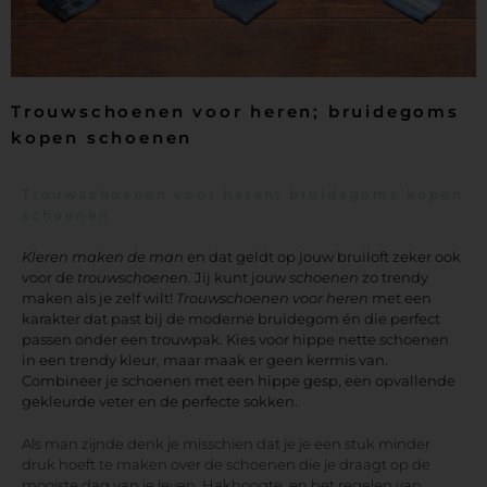
Trouwschoenen voor heren; bruidegoms
kopen schoenen
Trouwschoenen voor heren; bruidegoms kopen
schoenen
Kleren maken de man
en dat geldt op jouw bruiloft zeker ook
voor de
trouwschoenen.
Jij kunt jouw
schoenen
zo trendy
maken als je zelf wilt!
T
rouwschoenen voor heren
met een
karakter dat past bij de moderne bruidegom én die perfect
passen onder een trouwpak. Kies voor hippe nette schoenen
in een trendy kleur, maar maak er geen kermis van.
Combineer je schoenen met een hippe gesp, een opvallende
gekleurde veter en de perfecte sokken.
Als man zijnde denk je misschien dat je je een stuk minder
druk hoeft te maken over de schoenen die je draagt op de
mooiste dag van je leven. Hakhoogte, en het regelen van