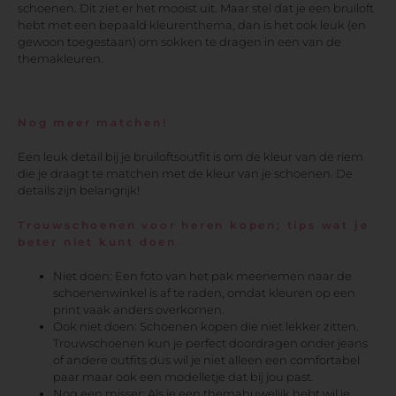
schoenen. Dit ziet er het mooist uit. Maar stel dat je een bruiloft
hebt met een bepaald kleurenthema, dan is het ook leuk (en
gewoon toegestaan) om sokken te dragen in een van de
themakleuren.
Nog meer matchen!
Een leuk detail bij je bruiloftsoutfit is om de kleur van de riem
die je draagt te matchen met de kleur van je schoenen. De
details zijn belangrijk!
Trouwschoenen voor heren kopen; tips wat je
beter niet kunt doen
Niet doen: Een foto van het pak meenemen naar de
schoenenwinkel is af te raden, omdat kleuren op een
print vaak anders overkomen.
Ook niet doen: Schoenen kopen die niet lekker zitten.
Trouwschoenen kun je perfect doordragen onder jeans
of andere outfits dus wil je niet alleen een comfortabel
paar maar ook een modelletje dat bij jou past.
Nog een misser: Als je een themahuwelijk hebt wil je