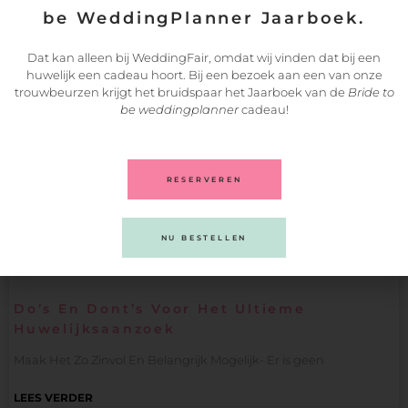
be WeddingPlanner Jaarboek.
21/02/2022
Dat kan alleen bij WeddingFair, omdat wij vinden dat bij een
huwelijk een cadeau hoort. Bij een bezoek aan een van onze
trouwbeurzen krijgt het bruidspaar het Jaarboek van de
Bride to
be weddingplanner
cadeau!
RESERVEREN
NU BESTELLEN
Do’s En Dont’s Voor Het Ultieme
Huwelijksaanzoek
Maak Het Zo Zinvol En Belangrijk Mogelijk- Er is geen
LEES VERDER