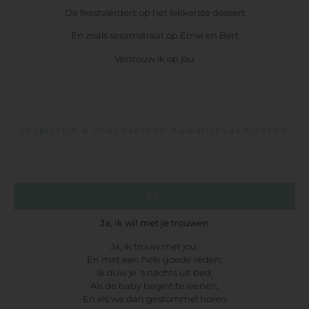
De feestvierders op het lekkerste dessert
En zoals sesamstraat op Ernie en Bert
Vertrouw ik op jou
Inspiratie & voorbeelden huwelijksgedichten
01.
Ja, ik wil met je trouwen
Ja, ik trouw met jou,
En met een hele goede reden;
Ik duw je ’s nachts uit bed,
Als de baby begint te wenen,
En als we dan gestommel horen