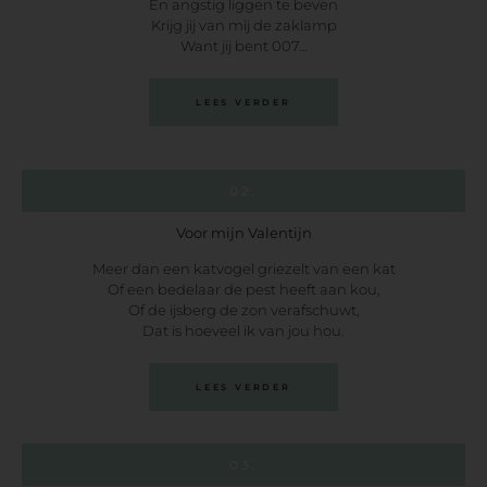
En angstig liggen te beven
Krijg jij van mij de zaklamp
Want jij bent 007…
LEES VERDER
02.
Voor mijn Valentijn
Meer dan een katvogel griezelt van een kat
Of een bedelaar de pest heeft aan kou,
Of de ijsberg de zon verafschuwt,
Dat is hoeveel ik van jou hou.
LEES VERDER
03.