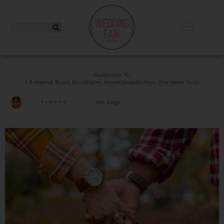
September 16 ,
1-3 Maand
,
Bruid
,
Bruidegom
,
Huwelijksgedichten
,
One Week To Go
Yvonne
Alle blogs