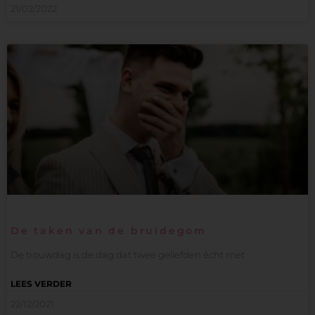
21/02/2022
De taken van de bruidegom
De trouwdag is de dag dat twee geliefden écht met
LEES VERDER
22/12/2021