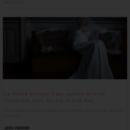
23/06/2022
La Perla brengt haar eerste Bruids
Collectie uit— En hij is erg Hot
De meeste vrouwen zouden waarschijnlijk naar het top-drawer
merk La
LEES VERDER