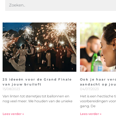
25 ideeën voor de Grand Finale
Ook je haar ver
van jouw bruiloft
aandacht op jo
15/08/2023
04/07/2023
Van linten tot sterretjes tot ballonnen en
Het is een hectische ti
nog veel meer. We houden van de unieke
voorbereidingen voor je
gang. De
Lees verder »
Lees verder »