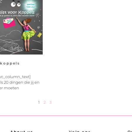
 koppels
vc_column_text]
s 20 dingen die jij en
ker moeten
1
2
3
About us
Volg ons
O