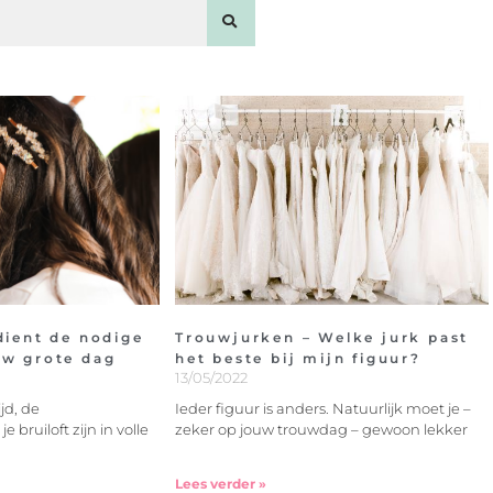
dient de nodige
Trouwjurken – Welke jurk past
uw grote dag
het beste bij mijn figuur?
13/05/2022
jd, de
Ieder figuur is anders. Natuurlijk moet je –
 bruiloft zijn in volle
zeker op jouw trouwdag – gewoon lekker
Lees verder »