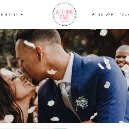
planner
Alles Over Trou