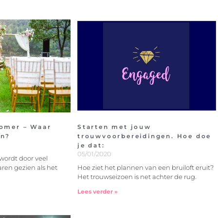
zomer – Waar
Starten met jouw
en?
trouwvoorbereidingen. Hoe doe
je dat:
05/01/2020
wordt door veel
ren gezien als het
Hoe ziet het plannen van een bruiloft eruit?
Het trouwseizoen is net achter de rug.
Lees verder »