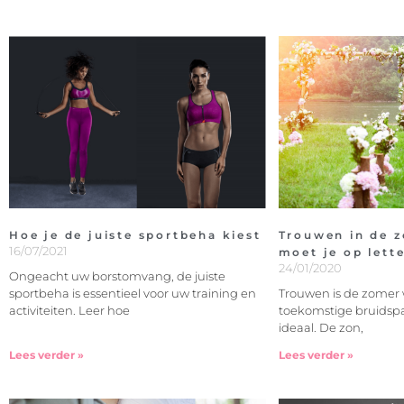
Hoe je de juiste sportbeha kiest
Trouwen in de 
16/07/2021
moet je op lett
24/01/2020
Ongeacht uw borstomvang, de juiste
sportbeha is essentieel voor uw training en
Trouwen is de zomer 
activiteiten. Leer hoe
toekomstige bruidspa
ideaal. De zon,
Lees verder »
Lees verder »