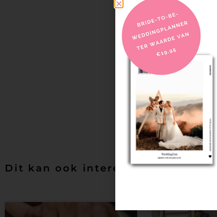
Moisturizer klinkt als ee
gaat om het behoud van 
ochtend, met SPF om te
functiedie de huid besc
Natuurlijk zijn er veel 
en andere voor (lokale) 
persoonlijk advies.
Wil jij er helemaal voo
verder over de persoonl
PREVIOUS
Persoonlijke verzorging voor de
Dit kan ook interessant voor je zi