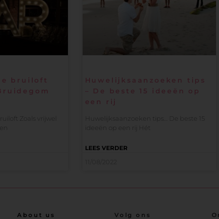
e bruiloft
Huwelijksaanzoeken tips
Bruidegom
– De beste 15 ideeën op
een rij
uiloft Zoals vrijwel
Huwelijksaanzoeken tips… De beste 15
men
ideeën op een rij Hét
LEES VERDER
11/08/2022
About us
Volg ons
O