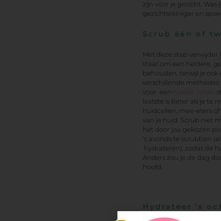
zijn voor je gezicht. Was
gezichtsreiniger en spoel
Scrub één of t
Met deze stap verwijder j
staat om een heldere, gl
behouden, terwijl je ook 
verschillende methodes 
voor een
fysieke scrub
of
laatste is beter als je 
huidcellen, mee-eters of 
van je huid. Scrub niet
het door jou gekozen pro
’s avonds te scrubben (al
hydrateren), zodat de hui
Anders zou je de dag d
hoofd.
Hydrateer 's oc