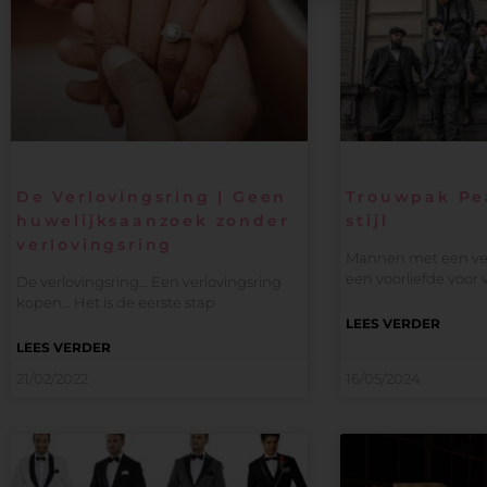
De Verlovingsring | Geen
Trouwpak Pe
huwelijksaanzoek zonder
stijl
verlovingsring
Mannen met een ve
een voorliefde voor 
De verlovingsring… Een verlovingsring
kopen… Het is de eerste stap
LEES VERDER
LEES VERDER
21/02/2022
16/05/2024