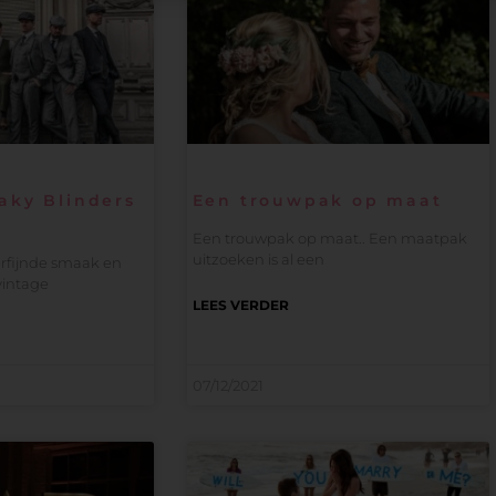
aky Blinders
Een trouwpak op maat
Een trouwpak op maat.. Een maatpak
uitzoeken is al een
rfijnde smaak en
vintage
LEES VERDER
07/12/2021