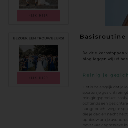
KLIK HIER
Basisroutine
BEZOEK EEN TROUWBEURS!
De drie kernstappen van
blog leggen wij uit ho
Reinig je gezic
KLIK HIER
Het is belangrijk dat je
sporten je gezicht reinig
reinigingsproduct, zoals
ochtends een gezichtsrei
aangebracht weg te spoe
die je dag en nacht hebt
opnieuw om je avondrou
bevat vaak agressieve i