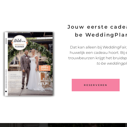
n proactief product, maar het gaat minder over het hydrateren van je ge
het natuurlijke vochtgehalte van de huid. We raden je aan om er ee
 beschermen tegen huidverouderende UV-stralen. Je
avondcrème he
hermt.
Jouw eerste cadea
meer opties zoals het gebruik van een masker, oogcrème, serums, toner
be WeddingPlan
verbetering; hiervoor adviseren we jou om een specialist in te schakele
Dat kan alleen bij WeddingFair,
r gaan en jouw persoonlijke verzorging voor de grote dag helemaal 
huwelijk een cadeau hoort. Bij
ijke verzorging voor de premium
bruidegom
trouwbeurzen krijgt het bruids
to be weddingp
 premium bruidegom
RESERVEREN
jn: