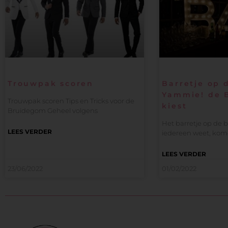
Trouwpak scoren
Barretje op d
Yammie! de 
Trouwpak scoren Tips en Tricks voor de
kiest
Bruidegom Geheel volgens
Het barretje op de br
LEES VERDER
iedereen weet, ko
LEES VERDER
23/06/2022
01/02/2022