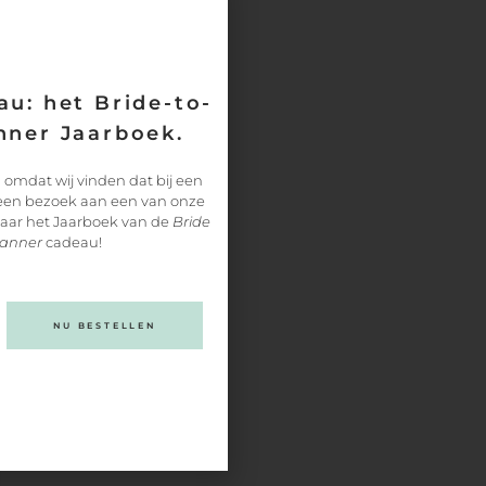
zicht, terwijl het wél
n te hebben voor de
eft
een voedende
u: het Bride-to-
s, vitamines, cramiden
ner Jaarboek.
n voor een hyper-
 omdat wij vinden dat bij een
omgooien?
Lees dan hier
 een bezoek aan een van onze
paar het Jaarboek van de
Bride
lanner
cadeau!
NEXT
Trouwen in Italië
NU BESTELLEN