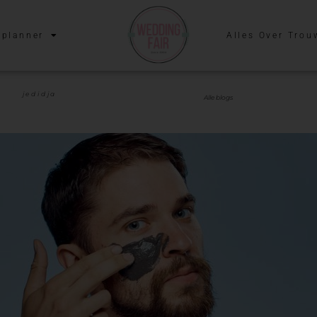
planner
Alles Over Trou
jedidja
Alle blogs