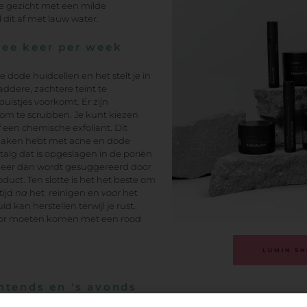
 je gezicht met een milde
 dit af met lauw water.
wee keer per week
e dode huidcellen en het stelt je in
addere, zachtere teint te
puistjes voorkomt. Er zijn
om te scrubben. Je kunt kiezen
 een chemische exfoliant. Dit
te maken hebt met acne en dode
talg dat is opgeslagen in de poriën
 meer dan wordt gesuggereerd door
duct. Ten slotte is het het beste om
tijd
na
het reinigen en
voor
het
d kan herstellen terwijl je rust.
oor moeten komen met een rood
LUMIN S
htends en 's avonds