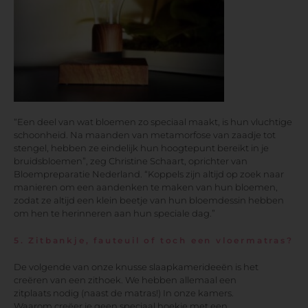
“Een deel van wat bloemen zo speciaal maakt, is hun vluchtige
schoonheid. Na maanden van metamorfose van zaadje tot
stengel, hebben ze eindelijk hun hoogtepunt bereikt in je
bruidsbloemen”, zeg Christine Schaart, oprichter van
Bloempreparatie Nederland. “Koppels zijn altijd op zoek naar
manieren om een ​​aandenken te maken van hun bloemen,
zodat ze altijd een klein beetje van hun bloemdessin hebben
om hen te herinneren aan hun speciale dag.”
5. Zitbankje, fauteuil of toch een vloermatras?
De volgende van onze knusse slaapkamerideeën is het
creëren van een zithoek. We hebben allemaal een
zitplaats nodig (naast de matras!) In onze kamers.
Waarom creëer je geen speciaal hoekje met een