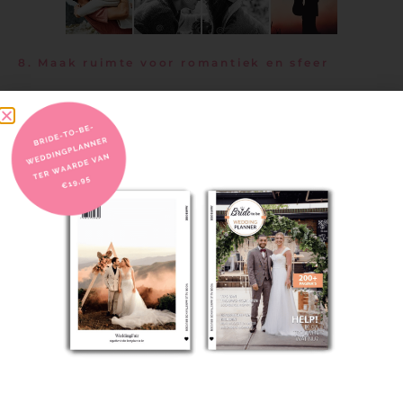
8. Maak ruimte voor romantiek en sfeer
Je slaapkamer dient ook als een plek om verbinding te
maken, dus waarom zou je niet een paar romantische
elementen toevoegen?
Kaarsen
Zowel voor geur als zacht licht zijn flakkerende kaarsen
veilig gehuisvest in glas of een vuurvast vat mooi en
romantisch. Bewaar er een paar in je kamer, samen met
een doos met stevige, houten lucifers.
Muziek
Een telefoon-dockingstation of een klein geluidssysteem
is voldoende om rustgevende geluiden door de kamer te
laten zweven. Dit kan zelfs goed van pas komen als je
probeert te ontspannen tijdens het lezen of voor
omgevingsgeluid als je in slaap valt.
Bloemen en planten
Een van de meest bevredigende manieren om een