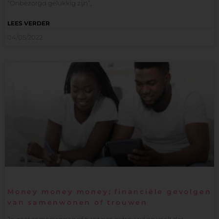
“Onbezorgd gelukkig zijn”,
LEES VERDER
04/05/2022
Money money money; financiële gevolgen
van samenwonen of trouwen
Je gaat samenwonen of bent pas getrouwd en voelt dat