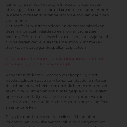
kamer zijn, zal het niet af zijn. In plaats van een paar
alledaagse decoratie voor je slaapkamer te hebben, kun
je kiezen voor een zwevende lamp die ook van kleur kan
veranderen.
Het heeft 3D-printtechnologie en de zachte gloed van
deze lampen zal inderdaad een romantische sfeer
creëren. Zo’n lamp is geschikt voor elk nachtkastje. Voorbij
zijn de dagen dat je je slaapkamer mooi kunt maken
door wat nietszeggende spullen te plaatsen
2. Decoratie voor je slaapkamer: niet té
vrouwelijk of té mannelijk
Aangezien de kamer voor een vers koppel is, is het
noodzakelijk om deze zo in te richten dat de ruimte aan
de behoeften van beiden voldoet. Je kamer mag er niet
te vrouwelijk uitzien en ook niet te gespierd zijn. Je gaat
op zoek naar de fijne balans tussen de textuur van de
slaapkamer en de andere stijlelementen om die perfecte
sfeer te bereiken.
Een stijlvol bed is de wens van elk stel. Houd bij het
inrichten van jouw slaapkamer altijd rekening met het