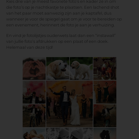
Kies drie van je meest favoriete foto’s en kader ze in om
die foto’s op je nachtkastje te plaatsen. Een lachend shot
van het paar moet aanwezig zijn aan je kaptafel, dus
wanneer je voor de spiegel gaat om je voor te bereiden op
een evenement, herinnert de foto je aan je verhuizing.
En vind je fotolijstjes ouderwets laat dan een “instawall”
van jullie foto’s afdrukken op een plaat of een doek.
Helemaal van deze tijd!