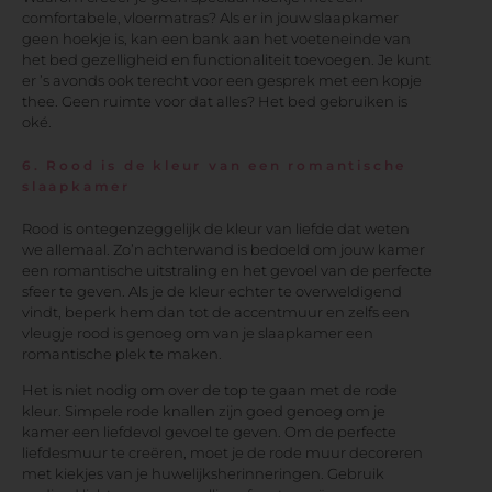
comfortabele, vloermatras? Als er in jouw slaapkamer
geen hoekje is, kan een bank aan het voeteneinde van
het bed gezelligheid en functionaliteit toevoegen. Je kunt
er ’s avonds ook terecht voor een gesprek met een kopje
thee. Geen ruimte voor dat alles? Het bed gebruiken is
oké.
6. Rood is de kleur van een romantische
slaapkamer
Rood is ontegenzeggelijk de kleur van liefde dat weten
we allemaal. Zo’n achterwand is bedoeld om jouw kamer
een romantische uitstraling en het gevoel van de perfecte
sfeer te geven. Als je de kleur echter te overweldigend
vindt, beperk hem dan tot de accentmuur en zelfs een
vleugje rood is genoeg om van je slaapkamer een
romantische plek te maken.
Het is niet nodig om over de top te gaan met de rode
kleur. Simpele rode knallen zijn goed genoeg om je
kamer een liefdevol gevoel te geven. Om de perfecte
liefdesmuur te creëren, moet je de rode muur decoreren
met kiekjes van je huwelijksherinneringen. Gebruik