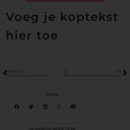
Voeg je koptekst
hier toe
.
PREVIOUS
NEXT
Jurken voor jouw bruidsmeisjes.
De belangrijkste do’s en dont’s tijdens het plannen van je bruiloft
DELEN
GA NAAR DE BRIDE TO BE