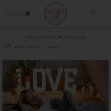
April 7 ,
Doe Het Zelf
,
Life After
,
Met Z'n Tweeën
WeddingFair
Alle blogs