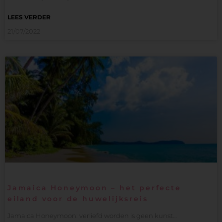
LEES VERDER
21/07/2022
Jamaica Honeymoon – het perfecte
eiland voor de huwelijksreis
Jamaica Honeymoon: verliefd worden is geen kunst…