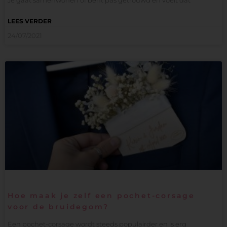
LEES VERDER
24/07/2021
Hoe maak je zelf een pochet-corsage
voor de bruidegom?
Een pochet-corsage wordt steeds populairder en is erg