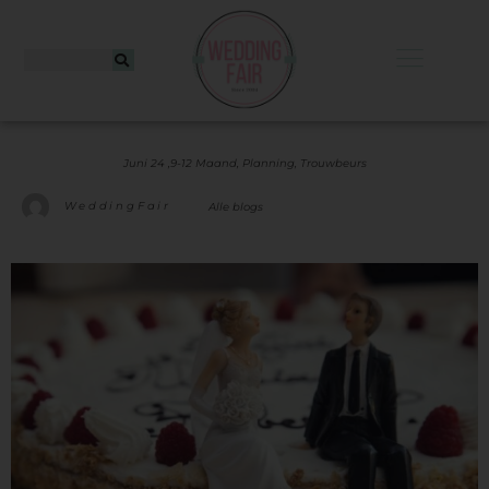
Juni 24 ,
9-12 Maand
,
Planning
,
Trouwbeurs
WeddingFair
Alle blogs