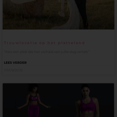
Trouwlocatie op het platteland
“Kies een plek die het verhaal van jullie dag vertelt.”
LEES VERDER
09/09/2025