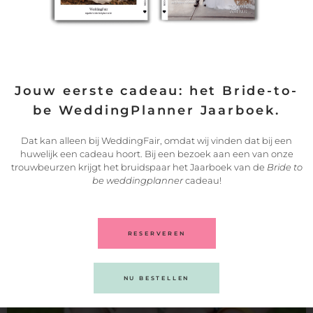
Jouw eerste cadeau: het Bride-to-
be WeddingPlanner Jaarboek.
Dat kan alleen bij WeddingFair, omdat wij vinden dat bij een
Uniek entertainment én een persoonlijk
huwelijk een cadeau hoort. Bij een bezoek aan een van onze
bedankje in één
trouwbeurzen krijgt het bruidspaar het Jaarboek van de
Bride to
be weddingplanner
cadeau!
Alles is gepland: de ceremonie, de borrel, de foto’s. Maar
LEES VERDER
24/06/2026
RESERVEREN
NU BESTELLEN