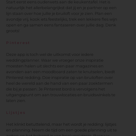
Start eerst eens ouderwets aan de keukentafel. Het is
natuurlijk het allerbelangrijkst dat jij en je partner op een
lijn staan over hoe jullie je bruiloft voor je zien. Plan een
avondje vrij, kook iets feestelijks, trek een lekkere fles wijn
open en ga samen eens fantaseren over jullie dag. Denk
groots!
Pinterest
Deze app is toch wel de uitkomst voor iedere
weddingplanner. Waar we vroeger onze inspiratie
moesten halen uit slechts een paar magazines en
avonden aan een moodboard zaten te knutselen, biedt
Pinterest redding. Doe inspiratie op van bruiloften over
heel de wereld aan de hand van een paar zoektermen
die bij je passen. Je Pinterest bord is vervolgens het
uitgangspunt om aan trouwlocaties en bruidswinkels te
laten zien.
Lijstjes
Het klinkt betuttelend, maar het wordt je redding: lijstjes
en planning. Neem de tijd om een goede planning uit te
zetten en het behoed je van heel veel stress. Bespaar